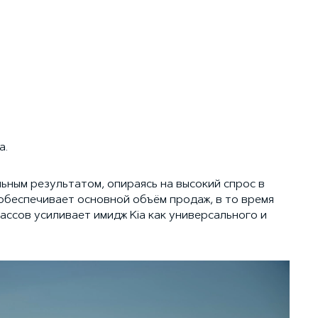
а.
льным результатом, опираясь на высокий спрос в
обеспечивает основной объём продаж, в то время
ассов усиливает имидж Kia как универсального и