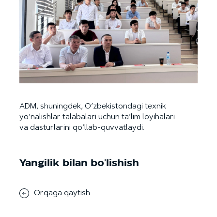
ADM, shuningdek, O‘zbekistondagi texnik
yo‘nalishlar talabalari uchun ta’lim loyihalari
va dasturlarini qo‘llab-quvvatlaydi.
Yangilik bilan bo'lishish
Orqaga qaytish