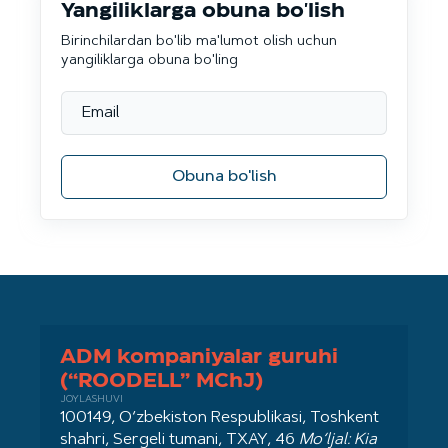
Yangiliklarga obuna bo'lish
Birinchilardan bo'lib ma'lumot olish uchun
yangiliklarga obuna bo'ling
Obuna bo'lish
ADM kompaniyalar guruhi
(“ROODELL” MChJ)
JOYLASHUVI
100149, O‘zbekiston Respublikasi, Toshkent
shahri, Sergeli tumani, TXAY, 46
Mo‘ljal: Kia