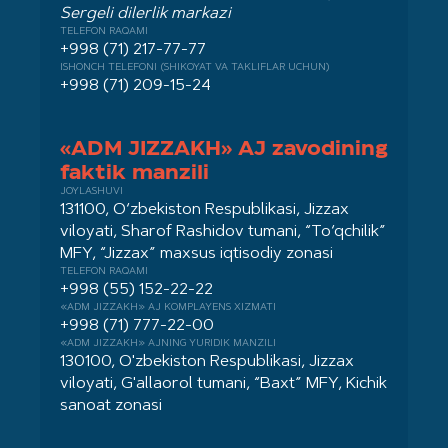
Sergeli dilerlik markazi
TELEFON RAQAMI
+998 (71) 217-77-77
ISHONCH TELEFONI (SHIKOYAT VA TAKLIFLAR UCHUN)
+998 (71) 209-15-24
«ADM JIZZAKH» AJ zavodining
faktik manzili
JOYLASHUVI
131100, O‘zbekiston Respublikasi, Jizzax
viloyati, Sharof Rashidov tumani, “To‘qchilik”
MFY, “Jizzax” maxsus iqtisodiy zonasi
TELEFON RAQAMI
+998 (55) 152-22-22
«ADM JIZZAKH» AJ KOMPLAYENS XIZMATI
+998 (71) 777-22-00
«ADM JIZZAKH» AJNING YURIDIK MANZILI
130100, O'zbekiston Respublikasi, Jizzax
viloyati, G'allaorol tumani, “Baxt” MFY, Kichik
sanoat zonasi