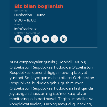
Biz bilan bog'lanish
ISH TARTIBI
Dushanba – Juma
9:00 – 18:00
E-MAIL
info@adm.uz
IJTIMOIY TARMOQLAR
ADM kompaniyalar guruhi (“Roodell” MChJ)
O‘zbekiston Respublikasi hududida O‘zbekiston
Respublikasi qonunchiligiga muvofiq faoliyat
yuritadi. Sotilayotgan mahsulotlarni O‘zbekiston
Respublikasi hududida qabul qilish mumkin.
O‘zbekiston Respublikasi hududidan tashqarida
joylashgan shaxslarning iste’mol xulq-atvori
monitoringi olib borilmaydi. Tegishli modellar va
komplektatsiyalar, ularning mavjudligi, narxlari,