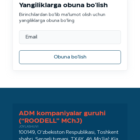
Yangiliklarga obuna bo'lish
Birinchilardan bo'lib ma'lumot olish uchun
yangiliklarga obuna bo'ling
Obuna bo'lish
ADM kompaniyalar guruhi
(“ROODELL” MChJ)
JOYLASHUVI
100149, O‘zbekiston Respublikasi, Toshkent
shahri, Sergeli tumani, TXAY, 46
Mo‘ljal: Kia