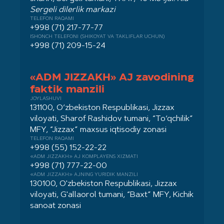
Sergeli dilerlik markazi
TELEFON RAQAMI
+998 (71) 217-77-77
ISHONCH TELEFONI (SHIKOYAT VA TAKLIFLAR UCHUN)
+998 (71) 209-15-24
«ADM JIZZAKH» AJ zavodining
faktik manzili
JOYLASHUVI
131100, O‘zbekiston Respublikasi, Jizzax
viloyati, Sharof Rashidov tumani, “To‘qchilik”
MFY, “Jizzax” maxsus iqtisodiy zonasi
TELEFON RAQAMI
+998 (55) 152-22-22
«ADM JIZZAKH» AJ KOMPLAYENS XIZMATI
+998 (71) 777-22-00
«ADM JIZZAKH» AJNING YURIDIK MANZILI
130100, O'zbekiston Respublikasi, Jizzax
viloyati, G'allaorol tumani, “Baxt” MFY, Kichik
sanoat zonasi