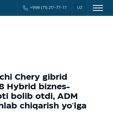
+998 (71) 217-77-77
UZ
chi Chery gibrid
 8 Hybrid biznes-
ti bolib otdi, ADM
hlab chiqarish yo'lga