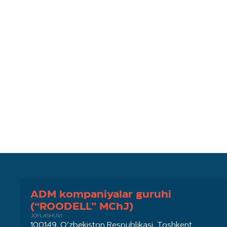
ADM kompaniyalar guruhi
(“ROODELL” MChJ)
JOYLASHUVI
100149, O‘zbekiston Respublikasi, Toshkent