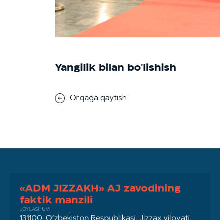
Yangilik bilan bo'lishish
Orqaga qaytish
«ADM JIZZAKH» AJ zavodining
faktik manzili
JOYLASHUVI
131100, O‘zbekiston Respublikasi, Jizzax viloyati,