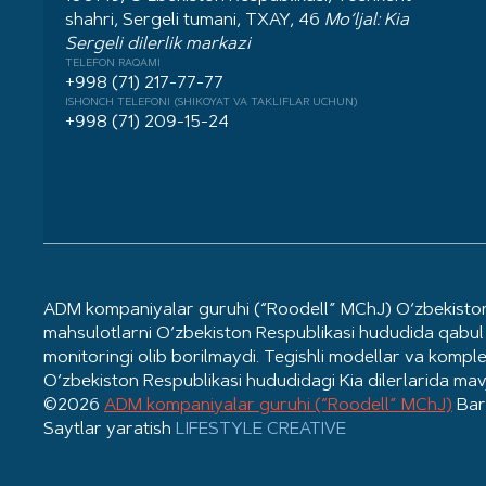
shahri, Sergeli tumani, TXAY, 46
Mo‘ljal: Kia
Sergeli dilerlik markazi
TELEFON RAQAMI
+998 (71) 217-77-77
ISHONCH TELEFONI (SHIKOYAT VA TAKLIFLAR UCHUN)
+998 (71) 209-15-24
ADM kompaniyalar guruhi (“Roodell” MChJ) O‘zbekiston 
mahsulotlarni O‘zbekiston Respublikasi hududida qabul 
monitoringi olib borilmaydi. Tegishli modellar va komple
O‘zbekiston Respublikasi hududidagi Kia dilerlarida ma
©2026
ADM kompaniyalar guruhi (“Roodell” MChJ)
Bar
Saytlar yaratish
LIFESTYLE CREATIVE