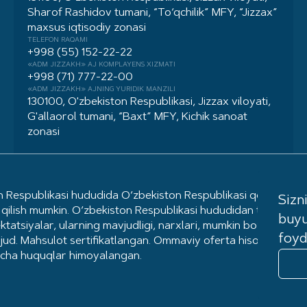
Sharof Rashidov tumani, “To‘qchilik” MFY, “Jizzax”
maxsus iqtisodiy zonasi
TELEFON RAQAMI
+998 (55) 152-22-22
«ADM JIZZAKH» AJ KOMPLAYENS XIZMATI
+998 (71) 777-22-00
«ADM JIZZAKH» AJNING YURIDIK MANZILI
130100, O'zbekiston Respublikasi, Jizzax viloyati,
G'allaorol tumani, “Baxt” MFY, Kichik sanoat
zonasi
Respublikasi hududida O‘zbekiston Respublikasi qonunchiligig
Sizn
qilish mumkin. O‘zbekiston Respublikasi hududidan tashqarida
buyu
ktatsiyalar, ularning mavjudligi, narxlari, mumkin bo‘lgan imt
foyd
vjud. Mahsulot sertifikatlangan. Ommaviy oferta hisoblanmayd
cha huquqlar himoyalangan.