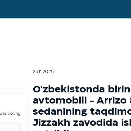
26.11.2025
O'zbekistonda birin
avtomobili - Arrizo
sedanining taqdimo
una bo'ling
Jizzakh zavodida is