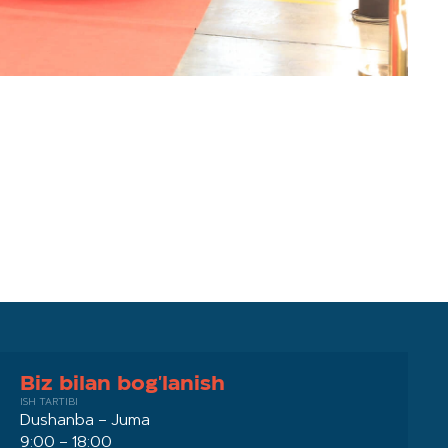
Biz bilan bog'lanish
ISH TARTIBI
Dushanba – Juma
9:00 – 18:00