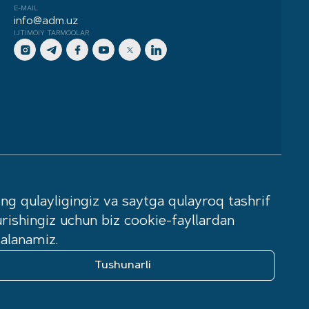
E-MAIL
info@adm.uz
IJTIMOIY TARMOQLAR
a muvofiq faoliyat yuritadi. Sotilayotgan
ing qulayligingiz va saytga qulayroq tashrif
 joylashgan shaxslarning iste’mol xulq-atvori
rishingiz uchun biz cookie-fayllardan
iyozlar hamda xarid shartlari haqidagi ma’lumotlar
alanamiz.
i.
Tushunarli