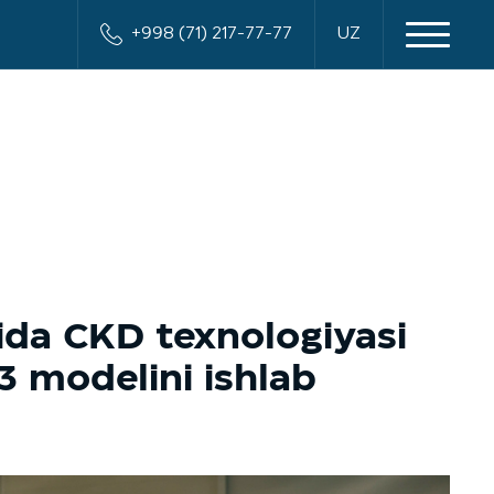
+998 (71) 217-77-77
UZ
da CKD texnologiyasi
3 modelini ishlab