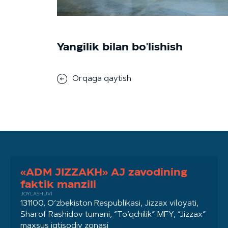
Yangilik bilan bo'lishish
Orqaga qaytish
«ADM JIZZAKH» AJ zavodining
faktik manzili
JOYLASHUVI
131100, O‘zbekiston Respublikasi, Jizzax viloyati,
Sharof Rashidov tumani, “To‘qchilik” MFY, “Jizzax”
maxsus iqtisodiy zonasi