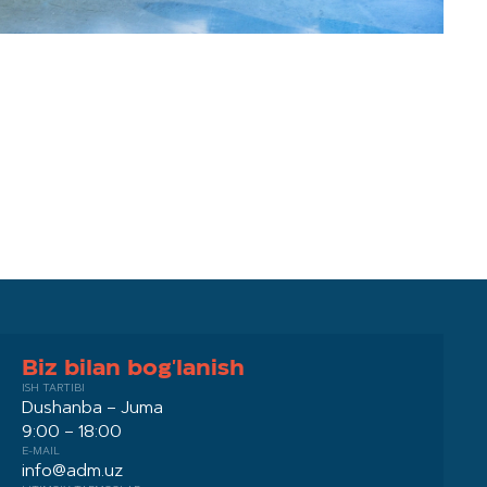
Biz bilan bog'lanish
ISH TARTIBI
Dushanba – Juma
9:00 – 18:00
E-MAIL
info@adm.uz