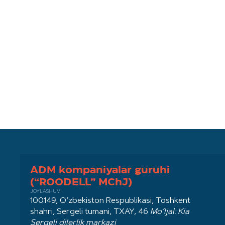
ADM kompaniyalar guruhi
(“ROODELL” MChJ)
JOYLASHUVI
100149, O‘zbekiston Respublikasi, Toshkent
shahri, Sergeli tumani, TXAY, 46
Mo‘ljal: Kia
Sergeli dilerlik markazi