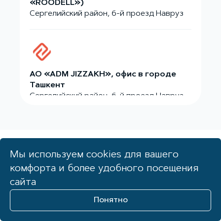
«ROODELL»)
Сергелийский район, 6-й проезд Навруз
АО «ADM JIZZAKH», офис в городе
Ташкент
Сергелийский район, 6-й проезд Навруз
Мы используем cookies для вашего
АО «ADM JIZZAKH», адрес завода
НОВОСТИ
комфорта и более удобного посещения
Шараф-Рашидовский район, Джизакская
область
сайта
Понятно