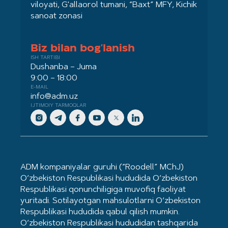
viloyati, G'allaorol tumani, “Baxt” MFY, Kichik
sanoat zonasi
Biz bilan bog'lanish
ISH TARTIBI
Dushanba – Juma
9:00 – 18:00
E-MAIL
info@adm.uz
IJTIMOIY TARMOQLAR
ADM kompaniyalar guruhi (“Roodell” MChJ)
O‘zbekiston Respublikasi hududida O‘zbekiston
Respublikasi qonunchiligiga muvofiq faoliyat
yuritadi. Sotilayotgan mahsulotlarni O‘zbekiston
Respublikasi hududida qabul qilish mumkin.
O‘zbekiston Respublikasi hududidan tashqarida