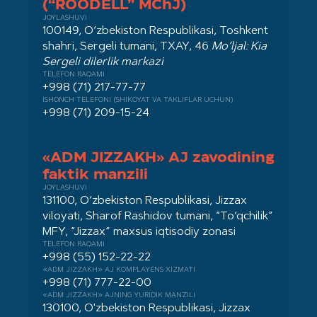
(“ROODELL” MChJ)
JOYLASHUVI
100149, O‘zbekiston Respublikasi, Toshkent
shahri, Sergeli tumani, TXAY, 46
Mo‘ljal: Kia
Sergeli dilerlik markazi
TELEFON RAQAMI
+998 (71) 217-77-77
ISHONCH TELEFONI (SHIKOYAT VA TAKLIFLAR UCHUN)
+998 (71) 209-15-24
«ADM JIZZAKH» AJ zavodining
faktik manzili
JOYLASHUVI
131100, O‘zbekiston Respublikasi, Jizzax
viloyati, Sharof Rashidov tumani, “To‘qchilik”
MFY, “Jizzax” maxsus iqtisodiy zonasi
TELEFON RAQAMI
+998 (55) 152-22-22
«ADM JIZZAKH» AJ KOMPLAYENS XIZMATI
+998 (71) 777-22-00
«ADM JIZZAKH» AJNING YURIDIK MANZILI
130100, O'zbekiston Respublikasi, Jizzax