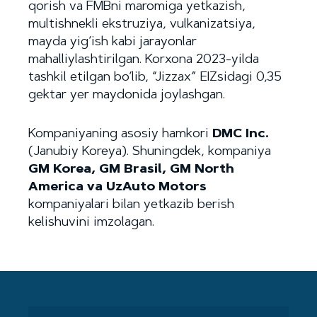
qorish va FMBni maromiga yetkazish,
multishnekli ekstruziya, vulkanizatsiya,
mayda yig‘ish kabi jarayonlar
mahalliylashtirilgan. Korxona 2023-yilda
tashkil etilgan bo‘lib, “Jizzax” EIZsidagi 0,35
gektar yer maydonida joylashgan.
Kompaniyaning asosiy hamkori
DMC Inc.
(Janubiy Koreya). Shuningdek, kompaniya
GM Korea, GM Brasil, GM North
America va UzAuto Motors
kompaniyalari bilan yetkazib berish
kelishuvini imzolagan.