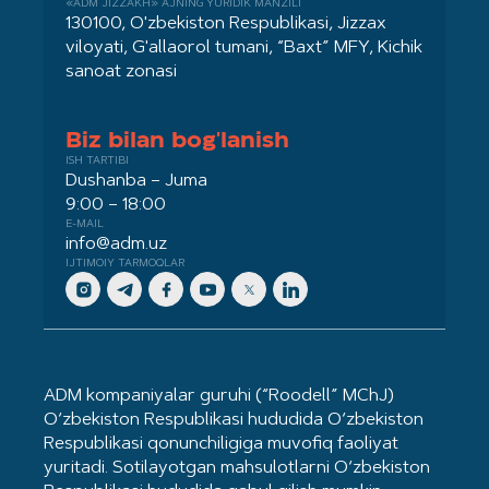
«ADM JIZZAKH» AJNING YURIDIK MANZILI
130100, O'zbekiston Respublikasi, Jizzax
viloyati, G'allaorol tumani, “Baxt” MFY, Kichik
sanoat zonasi
Biz bilan bog'lanish
ISH TARTIBI
Dushanba – Juma
9:00 – 18:00
E-MAIL
info@adm.uz
IJTIMOIY TARMOQLAR
ADM kompaniyalar guruhi (“Roodell” MChJ)
O‘zbekiston Respublikasi hududida O‘zbekiston
Respublikasi qonunchiligiga muvofiq faoliyat
yuritadi. Sotilayotgan mahsulotlarni O‘zbekiston