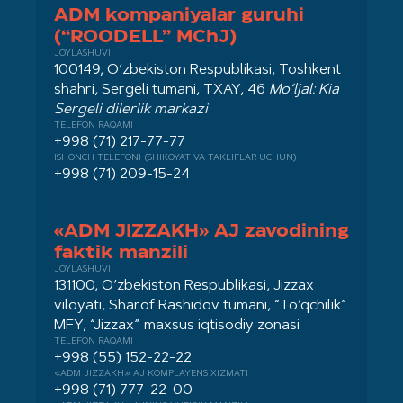
ADM kompaniyalar guruhi
(“ROODELL” MChJ)
JOYLASHUVI
100149, O‘zbekiston Respublikasi, Toshkent
shahri, Sergeli tumani, TXAY, 46
Mo‘ljal: Kia
Sergeli dilerlik markazi
TELEFON RAQAMI
+998 (71) 217-77-77
ISHONCH TELEFONI (SHIKOYAT VA TAKLIFLAR UCHUN)
+998 (71) 209-15-24
«ADM JIZZAKH» AJ zavodining
faktik manzili
JOYLASHUVI
131100, O‘zbekiston Respublikasi, Jizzax
viloyati, Sharof Rashidov tumani, “To‘qchilik”
MFY, “Jizzax” maxsus iqtisodiy zonasi
TELEFON RAQAMI
+998 (55) 152-22-22
«ADM JIZZAKH» AJ KOMPLAYENS XIZMATI
+998 (71) 777-22-00