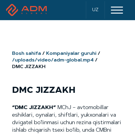
UZ
Bosh sahifa
Kompaniyalar guruhi
/uploads/video/adm-global.mp4
DMC JIZZAKH
DMC JIZZAKH
“DMC JIZZAKH”
MChJ – avtomobillar
eshiklari, oynalari, shiftlari, yukxonalari va
dvigatel bo‘linmasi uchun rezina qistirmalari
ishlab chiqarish tsexi bo‘lib, unda CMBni