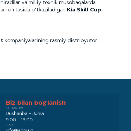
hiradilar va milliy texnik musobaqalarda
ari oʻrtasida oʻtkaziladigan
Kia Skill Cup
st
kompaniyalarining rasmiy distribyutori
Biz bilan bog'lanish
ISH TARTIBI
Dushanba – Juma
9:00 – 18:00
E-MAIL
info@adm.uz