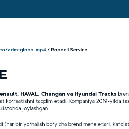
deo/adm-global.mp4
Roodell Service
E
Renault, HAVAL, Changan va Hyundai Tracks
bren
t koʻrsatishni taqdim etadi. Kompaniya 2019-yilda tashki
Gulistonda joylashgan.
 (har bir yoʻnalish boʻyicha brend menejerlari, kafolat