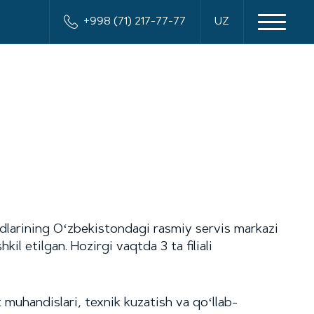
+998 (71) 217-77-77
UZ
dlarining Oʻzbekistondagi rasmiy servis markazi
l etilgan. Hozirgi vaqtda 3 ta filiali
 muhandislari, texnik kuzatish va qoʻllab-