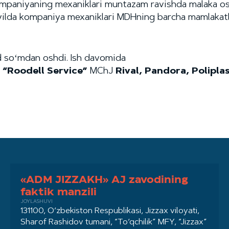
 Kompaniyaning mexaniklari muntazam ravishda malaka os
23-yilda kompaniya mexaniklari MDHning barcha mamlakatl
d soʻmdan oshdi. Ish davomida
.
“Roodell Service”
MChJ
Rival, Pandora, Polipla
«ADM JIZZAKH» AJ zavodining
faktik manzili
JOYLASHUVI
131100, O‘zbekiston Respublikasi, Jizzax viloyati,
Sharof Rashidov tumani, “To‘qchilik” MFY, “Jizzax”