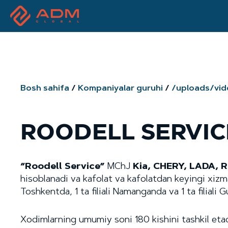
Bosh sahifa
Kompaniyalar guruhi
/uploads/vi
ROODELL SERVIC
“Roodell Service”
MChJ
Kia, CHERY, LADA, 
hisoblanadi va kafolat va kafolatdan keyingi xizma
Toshkentda, 1 ta filiali Namanganda va 1 ta filiali 
Xodimlarning umumiy soni 180 kishini tashkil etadi