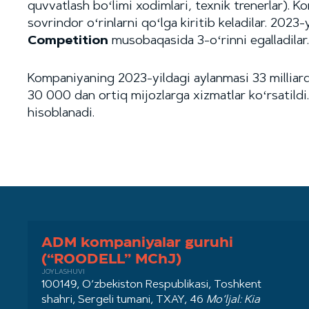
quvvatlash boʻlimi xodimlari, texnik trenerlar).
sovrindor oʻrinlarni qoʻlga kiritib keladilar. 20
Competition
musobaqasida 3-oʻrinni egalladilar.
Kompaniyaning 2023-yildagi aylanmasi 33 milliar
30 000 dan ortiq mijozlarga xizmatlar koʻrsatildi
hisoblanadi.
ADM kompaniyalar guruhi
(“ROODELL” MChJ)
JOYLASHUVI
100149, O‘zbekiston Respublikasi, Toshkent
shahri, Sergeli tumani, TXAY, 46
Mo‘ljal: Kia