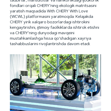
tadbirlar, mahsulotlar va hamkorlikdagi ijodkorlik
fondlari orqali CHERY’ning ekologik matritsasini
yaratish maqsadida With CHERY With Love
(WCWL) platformasini yaratmoqda. Kelajakda
CHERY yirik xalqaro bozorlardagi ishtirokini
kengaytirishni, ijtimoiy faolkiklarda ishtirok etishni
va CHERY’ning dunyodagi mavqeini
mustahkamlashga hissa qo‘shadigan xayriya
tashabbuslarini rivojlantirishda davom etadi.