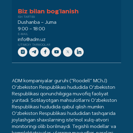
Biz bilan bog'lanish
ISH TARTIBI
Dushanba – Juma
9:00 – 18:00
E-MAIL
info@adm.uz
IJTIMOIY TARMOQLAR
ADM kompaniyalar guruhi (“Roodell” MChJ)
O‘zbekiston Respublikasi hududida O‘zbekiston
Respublikasi qonunchiligiga muvofiq faoliyat
yuritadi. Sotilayotgan mahsulotlarni O‘zbekiston
Respublikasi hududida qabul qilish mumkin.
O‘zbekiston Respublikasi hududidan tashqarida
joylashgan shaxslarning iste’mol xulq-atvori
monitoringi olib borilmaydi. Tegishli modellar va