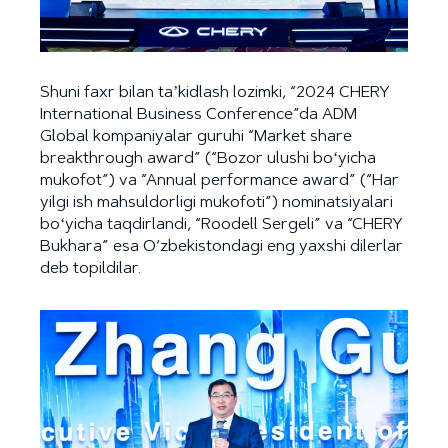
Shuni faxr bilan taʼkidlash lozimki, “2024 CHERY
International Business Conference”da ADM
Global kompaniyalar guruhi “Market share
breakthrough award” (“Bozor ulushi boʻyicha
mukofot”) va “Annual performance award” (“Har
yilgi ish mahsuldorligi mukofoti”) nominatsiyalari
boʻyicha taqdirlandi, “Roodell Sergeli” va “CHERY
Bukhara” esa O‘zbekistondagi eng yaxshi dilerlar
deb topildilar.