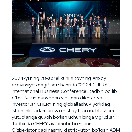
2024-yilning 28-aprel kuni Xitoyning Anxoy
provinsiyasidagi Uxu shahrida “2024 CHERY
International Business Conference” tadbiri bo‘lib
o‘tdi. Butun dunyodan yig‘ilgan dilerlar va
investorlar CHERY’ning globallashuv yo‘lidagi
ishonchli qadamlari va erishayitgan muhtasham
yutuqlariga guvoh bo‘lish uchun birga yig‘ildilar.
Tadbirda CHERY avtomobil brendining
O‘zbekistondagi rasmiy distribyutori bo‘lgan ADM