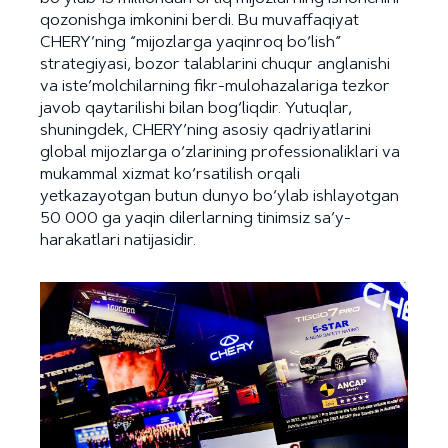
qozonishga imkonini berdi. Bu muvaffaqiyat
CHERY’ning “mijozlarga yaqinroq bo‘lish”
strategiyasi, bozor talablarini chuqur anglanishi
va iste’molchilarning fikr-mulohazalariga tezkor
javob qaytarilishi bilan bog‘liqdir. Yutuqlar,
shuningdek, CHERY’ning asosiy qadriyatlarini
global mijozlarga o‘zlarining professionaliklari va
mukammal xizmat ko‘rsatilish orqali
yetkazayotgan butun dunyo bo‘ylab ishlayotgan
50 000 ga yaqin dilerlarning tinimsiz sa’y-
harakatlari natijasidir.