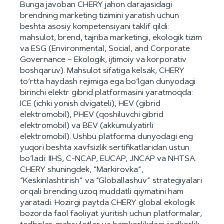
Bunga javoban CHERY jahon darajasidagi
brendning marketing tizimini yaratish uchun
beshta asosiy kompetensiyani taklif qildi:
mahsulot, brend, tajriba marketingi, ekologik tizim
va ESG (Environmental, Social, and Corporate
Governance – Ekologik, ijtimoiy va korporativ
boshqaruv). Mahsulot sifatiga kelsak, CHERY
to‘rtta haydash rejimiga ega bo‘lgan dunyodagi
birinchi elektr gibrid platformasini yaratmoqda:
ICE (ichki yonish dvigateli), HEV (gibrid
elektromobil), PHEV (qoshiluvchi gibrid
elektromobil) va BEV (akkumulyatirli
elektromobil). Ushbu platforma dunyodagi eng
yuqori beshta xavfsizlik sertifikatlaridan ustun
bo‘ladi: IIHS, C-NCAP, EUCAP, JNCAP va NHTSA.
CHERY shuningdek, “Markirovka”,
“Keskinlashtirish” va “Globallashuv” strategiyalari
orqali brending uzoq muddatli qiymatini ham
yaratadi. Hozirgi paytda CHERY global ekologik
bozorda faol faoliyat yuritish uchun platformalar,