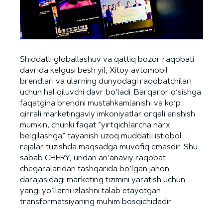
Shiddatli globallashuv va qattiq bozor raqobati
davrida kelgusi besh yil, Xitoy avtomobil
brendlari va ularning dunyodagi raqobatchilari
uchun hal qiluvchi davr bo‘ladi. Barqaror o‘sishga
faqatgina brendni mustahkamlanishi va ko‘p
qirrali marketingaviy imkoniyatlar orqali erishish
mumkin, chunki faqat “yirtqichlarcha narx
belgilashga” tayanish uzoq muddatli istiqbol
rejalar tuzishda maqsadga muvofiq emasdir. Shu
sabab CHERY, undan an’anaviy raqobat
chegaralaridan tashqarida bo‘lgan jahon
darajasidagi marketing tizimini yaratish uchun
yangi yo‘llarni izlashni talab etayotgan
transformatsiyaning muhim bosqichidadir.