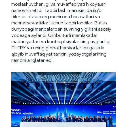
moslashuvchanligi va muvaffaqiyati hikoyalari
namoyish etildi. Taqdirlash marosimida ilg‘or
dilerlar o‘zlarining mohirona harakatlari va
mehnatsevarliklari uchun taqdirlandilar. Butun
dunyodagi manbalardan suvning yig‘ilishi asosiy
voqeaga aylandi. Ushbu turli mamlakatlar
madaniyatlari va kontseptsiyalarining uyg‘unligi
CHERY va uning global hamkorlari birgalikda
ajoyib muvaffaqiyat tarixini yozayotgalarining
ramzini anglatar edi!