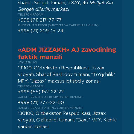
shahri, Sergeli tumani, TXAY, 46
Mo‘ljal: Kia
Sergeli dilerlik markazi
TELEFON RAQAMI
+998 (71) 217-77-77
ISHONCH TELEFONI (SHIKOYAT VA TAKLIFLAR UCHUN)
+998 (71) 209-15-24
«ADM JIZZAKH» AJ zavodining
faktik manzili
JOYLASHUVI
131100, O‘zbekiston Respublikasi, Jizzax
viloyati, Sharof Rashidov tumani, “To‘qchilik”
MFY, “Jizzax” maxsus iqtisodiy zonasi
TELEFON RAQAMI
+998 (55) 152-22-22
«ADM JIZZAKH» AJ KOMPLAYENS XIZMATI
+998 (71) 777-22-00
«ADM JIZZAKH» AJNING YURIDIK MANZILI
130100, O'zbekiston Respublikasi, Jizzax
viloyati, G'allaorol tumani, “Baxt” MFY, Kichik
sanoat zonasi