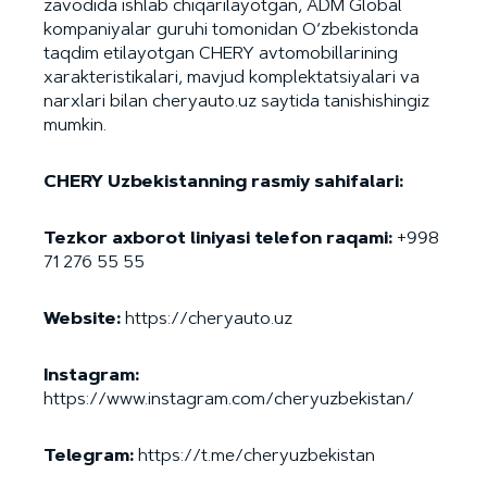
zavodida ishlab chiqarilayotgan, ADM Global
kompaniyalar guruhi tomonidan O‘zbekistonda
taqdim etilayotgan CHERY avtomobillarining
xarakteristikalari, mavjud komplektatsiyalari va
narxlari bilan cheryauto.uz saytida tanishishingiz
mumkin.
CHERY Uzbekistanning rasmiy sahifalari:
Tezkor axborot liniyasi telefon raqami:
+998
71 276 55 55
Website:
https://cheryauto.uz
Instagram:
https://www.instagram.com/cheryuzbekistan/
Telegram:
https://t.me/cheryuzbekistan