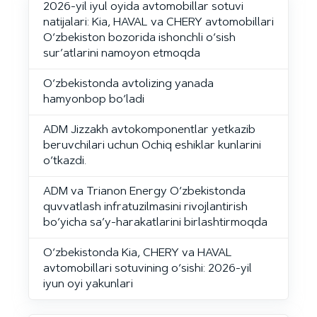
2026-yil iyul oyida avtomobillar sotuvi
natijalari: Kia, HAVAL va CHERY avtomobillari
O‘zbekiston bozorida ishonchli o‘sish
sur’atlarini namoyon etmoqda
O‘zbekistonda avtolizing yanada
hamyonbop bo‘ladi
ADM Jizzakh avtokomponentlar yetkazib
beruvchilari uchun Ochiq eshiklar kunlarini
o‘tkazdi.
ADM va Trianon Energy O‘zbekistonda
quvvatlash infratuzilmasini rivojlantirish
bo‘yicha sa’y-harakatlarini birlashtirmoqda
O‘zbekistonda Kia, CHERY va HAVAL
avtomobillari sotuvining o‘sishi: 2026-yil
iyun oyi yakunlari