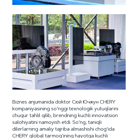
Biznes anjumanida doktor Сюй Ючжун CHERY
kompaniyasining so‘nggi texnologik yutuqlarini
chuqur tahlil qilib, brendning kuchli innovatsion
salohiyatini namoyish etdi. So‘ng, taniqli
dilerlarning amaliy tajriba almashishi chog‘ida
CHERY global tarmog‘ining hayotga kuchli