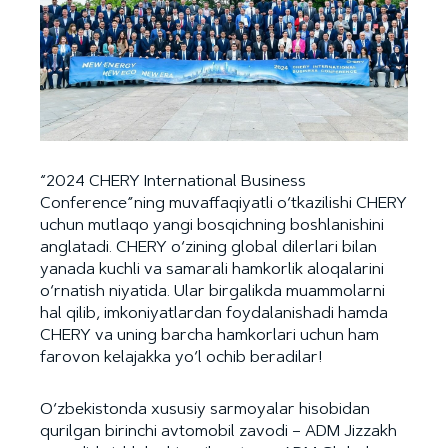
“2024 CHERY International Business
Conference”ning muvaffaqiyatli o‘tkazilishi CHERY
uchun mutlaqo yangi bosqichning boshlanishini
anglatadi. CHERY o‘zining global dilerlari bilan
yanada kuchli va samarali hamkorlik aloqalarini
o‘rnatish niyatida. Ular birgalikda muammolarni
hal qilib, imkoniyatlardan foydalanishadi hamda
CHERY va uning barcha hamkorlari uchun ham
farovon kelajakka yo‘l ochib beradilar!
O‘zbekistonda xususiy sarmoyalar hisobidan
qurilgan birinchi avtomobil zavodi – ADM Jizzakh