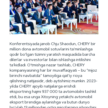
Konferentsiyada janob Chju Shaodun, CHERY bir
million dona avtomobil sotuvlarini ta’minlashga
qodir bo‘lgan tizimni yaratish maqsadida barcha
dilerlar va investorlar bilan ishlashga intilishini
ta’kidladi. O‘tmishga nazar tashlab, CHERY
kompaniyasining har bir muvaffaqiyati – bu “mijoz
birinchi navbatda” tamoyiliga qat’iy rioya
qilishning natijasidir, deb aytishimiz mumkin. 2023-
yilda CHERY ajoyib natijalarga erishdi:
eksportning hajmi 937 000 ta avtomobilni tashkil
etdi, bu esa unga Xitoyning yetakchi avtomobil
eksport brendiga aylanishga va butun dunyo
bo‘ylab 13 milliondan ortiq mijozlarning ishonchini