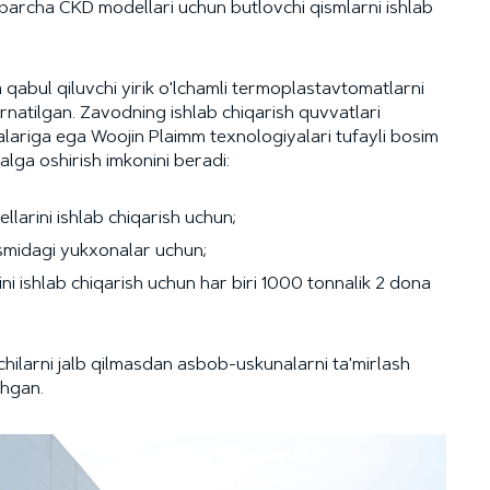
barcha CKD modellari uchun butlovchi qismlarni ishlab
 qabul qiluvchi yirik o'lchamli termoplastavtomatlarni
'rnatilgan. Zavodning ishlab chiqarish quvvatlari
lariga ega Woojin Plaimm texnologiyalari tufayli bosim
lga oshirish imkonini beradi:
larini ishlab chiqarish uchun;
smidagi yukxonalar uchun;
ini ishlab chiqarish uchun har biri 1000 tonnalik 2 dona
ilarni jalb qilmasdan asbob-uskunalarni ta'mirlash
shgan.