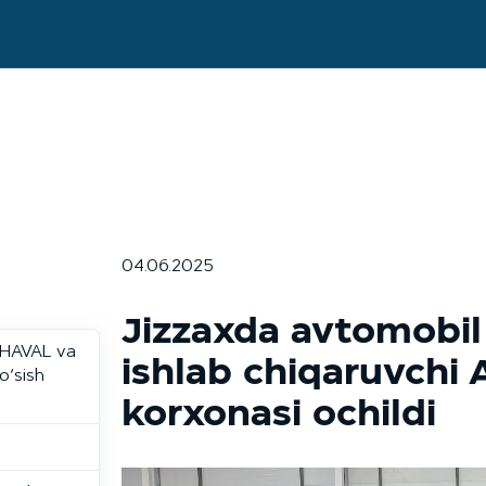
04.06.2025
Jizzaxda avtomobil 
, HAVAL va
ishlab chiqaruvch
o‘sish
korxonasi ochildi
i