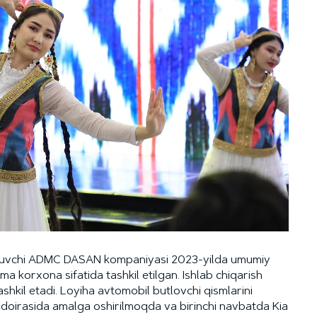
iruvchi ADMC DASAN kompaniyasi 2023-yilda umumiy
ma korxona sifatida tashkil etilgan. Ishlab chiqarish
shkil etadi. Loyiha avtomobil butlovchi qismlarini
i doirasida amalga oshirilmoqda va birinchi navbatda Kia