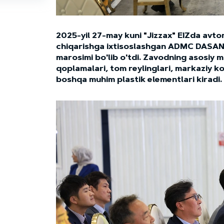
2025-yil 27-may kuni "Jizzax" EIZda avto
chiqarishga ixtisoslashgan ADMC DASAN 
marosimi bo'lib o'tdi. Zavodning asosiy 
qoplamalari, tom reylinglari, markaziy ko
boshqa muhim plastik elementlari kiradi.