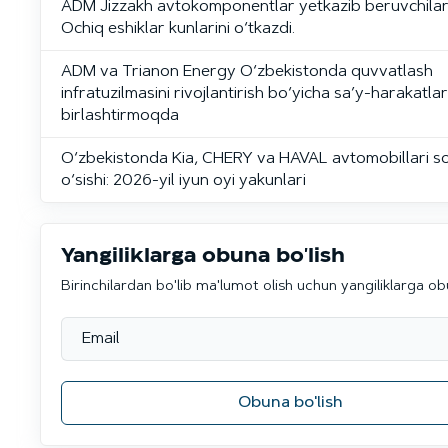
ADM Jizzakh avtokomponentlar yetkazib beruvchilar
Ochiq eshiklar kunlarini o‘tkazdi.
ADM va Trianon Energy O‘zbekistonda quvvatlash
infratuzilmasini rivojlantirish bo‘yicha sa’y-harakatlar
birlashtirmoqda
O‘zbekistonda Kia, CHERY va HAVAL avtomobillari so
o‘sishi: 2026-yil iyun oyi yakunlari
Yangiliklarga obuna bo'lish
Birinchilardan bo'lib ma'lumot olish uchun yangiliklarga ob
Obuna bo'lish