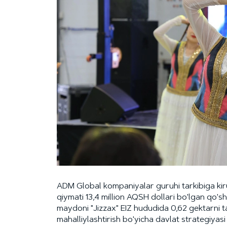
ADM Global kompaniyalar guruhi tarkibiga k
qiymati 13,4 million AQSH dollari bo'lgan qo'sh
maydoni "Jizzax" EIZ hududida 0,62 gektarni ta
mahalliylashtirish bo'yicha davlat strategiyas