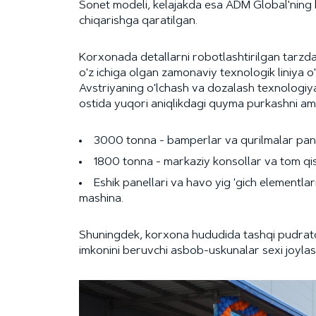
Sonet modeli, kelajakda esa ADM Global'ning 
chiqarishga qaratilgan.
Korxonada detallarni robotlashtirilgan tarzda
o'z ichiga olgan zamonaviy texnologik liniya o
Avstriyaning o'lchash va dozalash texnologiya
ostida yuqori aniqlikdagi quyma purkashni ama
3000 tonna - bamperlar va qurilmalar panel
1800 tonna - markaziy konsollar va tom qi
Eshik panellari va havo yig 'gich elementlar
mashina.
Shuningdek, korxona hududida tashqi pudratch
imkonini beruvchi asbob-uskunalar sexi joyla