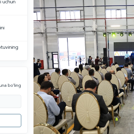
i uchun
ini
tuvining
una bo'ling