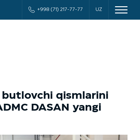
+998 (71) 217-77-77
UZ
butlovchi qismlarini
i ADMC DASAN yangi