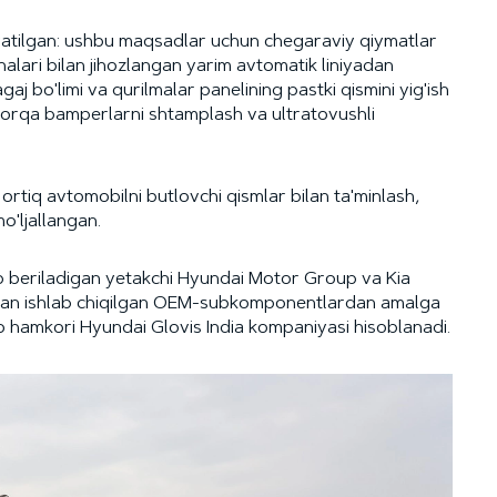
aratilgan: ushbu maqsadlar uchun chegaraviy qiymatlar
nalari bilan jihozlangan yarim avtomatik liniyadan
aj bo'limi va qurilmalar panelining pastki qismini yig'ish
a orqa bamperlarni shtamplash va ultratovushli
rtiq avtomobilni butlovchi qismlar bilan ta'minlash,
o'ljallangan.
ib beriladigan yetakchi Hyundai Motor Group va Kia
dan ishlab chiqilgan OEM-subkomponentlardan amalga
do hamkori Hyundai Glovis India kompaniyasi hisoblanadi.