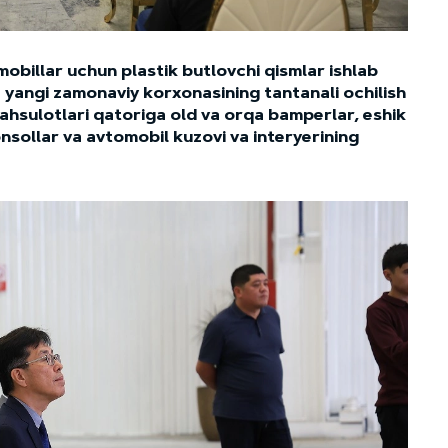
mobillar uchun plastik butlovchi qismlar ishlab
yangi zamonaviy korxonasining tantanali ochilish
mahsulotlari qatoriga old va orqa bamperlar, eshik
nsollar va avtomobil kuzovi va interyerining