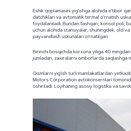
Eshik qoplamasini yig'ishga alohida e'tibor q
datchiklari va avtomatik termal o'rnatish usku
foydalaniladi. Bundan tashqari, konsol poli, bag
uchun alohida stansiyalar, shuningdek, old v
payvandlash uskunalari o'rnatilgan.
Birinchi bosqichda korxona yiliga 40 mingdan o
jumladan, zaxiralarni omborlarda saqlashga m
Qismlarni yig'ish turli mamlakatlardan yetkaz
Motors Corporation avtokonsernlari tomoni
oshiriladi. Loyihaning asosiy logistika va sav