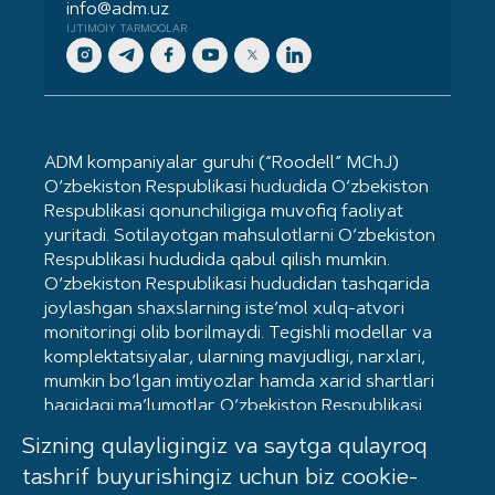
info@adm.uz
IJTIMOIY TARMOQLAR
ADM kompaniyalar guruhi (“Roodell” MChJ)
O‘zbekiston Respublikasi hududida O‘zbekiston
Respublikasi qonunchiligiga muvofiq faoliyat
yuritadi. Sotilayotgan mahsulotlarni O‘zbekiston
Respublikasi hududida qabul qilish mumkin.
O‘zbekiston Respublikasi hududidan tashqarida
joylashgan shaxslarning iste’mol xulq-atvori
monitoringi olib borilmaydi. Tegishli modellar va
komplektatsiyalar, ularning mavjudligi, narxlari,
mumkin bo‘lgan imtiyozlar hamda xarid shartlari
haqidagi ma’lumotlar O‘zbekiston Respublikasi
hududidagi Kia dilerlarida mavjud. Mahsulot
Sizning qulayligingiz va saytga qulayroq
sertifikatlangan. Ommaviy oferta hisoblanmaydi.
tashrif buyurishingiz uchun biz cookie-
©2026
ADM kompaniyalar guruhi (“Roodell”