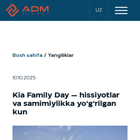
UZ
Bosh sahifa
Yangiliklar
10.10.2025
Kia Family Day — hissiyotlar
va samimiylikka yo‘g‘rilgan
kun