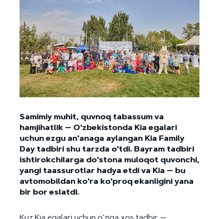
Samimiy muhit, quvnoq tabassum va
hamjihatlik — O'zbekistonda Kia egalari
uchun ezgu an'anaga aylangan Kia Family
Day tadbiri shu tarzda o'tdi. Bayram tadbiri
ishtirokchilarga do'stona muloqot quvonchi,
yangi taassurotlar hadya etdi va Kia — bu
avtomobildan ko'ra ko'proq ekanligini yana
bir bor eslatdi.
Kuz Kia egalari uchun o'ziga xos tadbir —