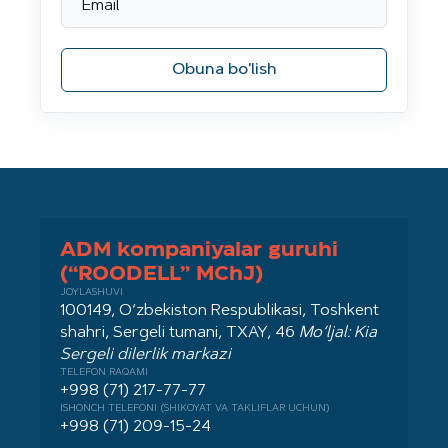
Obuna bo'lish
ADM kompaniyalar guruhi
(“ROODELL” MChJ)
JOYLASHUVI
100149, O‘zbekiston Respublikasi, Toshkent
shahri, Sergeli tumani, TXAY, 46
Mo‘ljal: Kia
Sergeli dilerlik markazi
TELEFON RAQAMI
+998 (71) 217-77-77
ISHONCH TELEFONI (SHIKOYAT VA TAKLIFLAR UCHUN)
+998 (71) 209-15-24