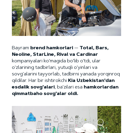
Bayram
brend hamkorlari
—
Total, Bars,
Neoline, StarLine, Rival va Cardinar
kompaniyalari ko'magida bo'lib o'tdi, ular
o'zlarining tadbirlari, yutuqli o'yinlari va
sovg'alarini tayyorlab, tadbirni yanada yorqinroq
qildilar. Har bir ishtirokchi
Kia Uzbekistan'dan
esdalik sovg'alari
, ba'zilari esa
hamkorlardan
qimmatbaho sovg'alar oldi.