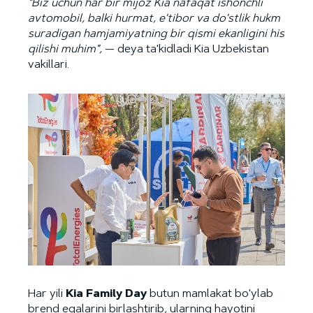
"Biz uchun har bir mijoz Kia nafaqat ishonchli
avtomobil, balki hurmat, e'tibor va do'stlik hukm
suradigan hamjamiyatning bir qismi ekanligini his
qilishi muhim",
— deya ta'kidladi Kia Uzbekistan
vakillari.
Har yili
Kia Family Day
butun mamlakat bo'ylab
brend egalarini birlashtirib, ularning hayotini