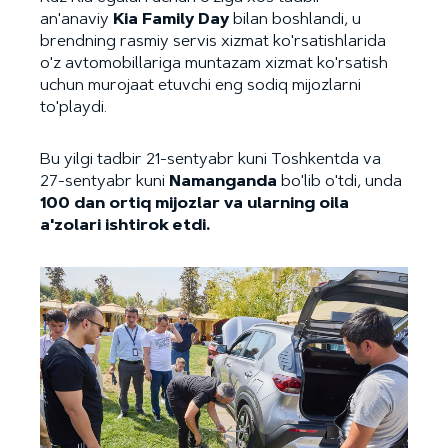
an'anaviy
Kia Family Day
bilan boshlandi, u
brendning rasmiy servis xizmat ko'rsatishlarida
o'z avtomobillariga muntazam xizmat ko'rsatish
uchun murojaat etuvchi eng sodiq mijozlarni
to'playdi.
Bu yilgi tadbir 21-sentyabr kuni Toshkentda va
27-sentyabr kuni
Namanganda
bo'lib o'tdi, unda
100 dan ortiq mijozlar va ularning oila
a'zolari ishtirok etdi.