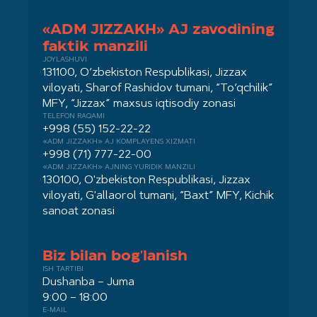
«ADM JIZZAKH» AJ zavodining
faktik manzili
JOYLASHUVI
131100, O‘zbekiston Respublikasi, Jizzax
viloyati, Sharof Rashidov tumani, “To‘qchilik”
MFY, “Jizzax” maxsus iqtisodiy zonasi
TELEFON RAQAMI
+998 (55) 152-22-22
«ADM JIZZAKH» AJ KOMPLAYENS XIZMATI
+998 (71) 777-22-00
«ADM JIZZAKH» AJNING YURIDIK MANZILI
130100, O'zbekiston Respublikasi, Jizzax
viloyati, G'allaorol tumani, “Baxt” MFY, Kichik
sanoat zonasi
Biz bilan bog'lanish
ISH TARTIBI
Dushanba – Juma
9:00 – 18:00
E-MAIL