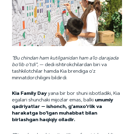
"Bu chindan ham kutilganidan ham a'lo darajada
bo'lib o'tdi",
— dedi ishtirokchilardan biri va
tashkilotchilar hamda Kia brendiga o'z
minnatdorchiligini bildirdi.
Kia Family Day
yana bir bor shuni isbotladiki, Kia
egalari shunchaki mijozlar emas, balki
umumiy
qadriyatlar — ishonch, g'amxo'rlik va
harakatga bo'lgan muhabbat bilan
birlashgan haqiqiy oiladir.