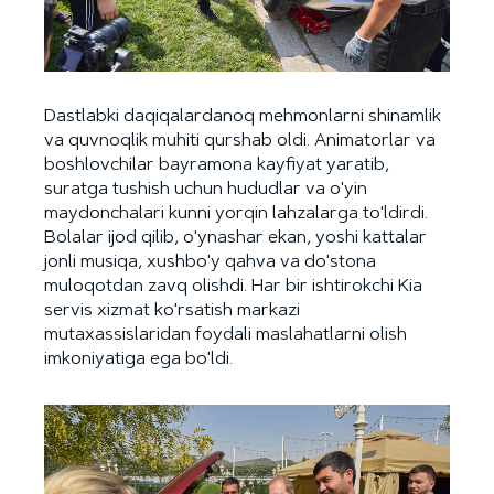
Dastlabki daqiqalardanoq mehmonlarni shinamlik
va quvnoqlik muhiti qurshab oldi. Animatorlar va
boshlovchilar bayramona kayfiyat yaratib,
suratga tushish uchun hududlar va o'yin
maydonchalari kunni yorqin lahzalarga to'ldirdi.
Bolalar ijod qilib, o'ynashar ekan, yoshi kattalar
jonli musiqa, xushbo'y qahva va do'stona
muloqotdan zavq olishdi. Har bir ishtirokchi Kia
servis xizmat ko'rsatish markazi
mutaxassislaridan foydali maslahatlarni olish
imkoniyatiga ega bo'ldi.