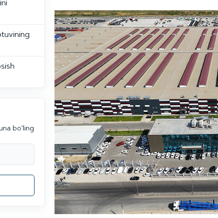
ini
tuvining
sish
una bo'ling