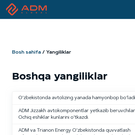
Bosh sahifa
Yangiliklar
Boshqa yangiliklar
O‘zbekistonda avtolizing yanada hamyonbop bo‘lad
ADM Jizzakh avtokomponentlar yetkazib beruvchilar
Ochiq eshiklar kunlarini o‘tkazdi.
ADM va Trianon Energy O‘zbekistonda quvvatlash