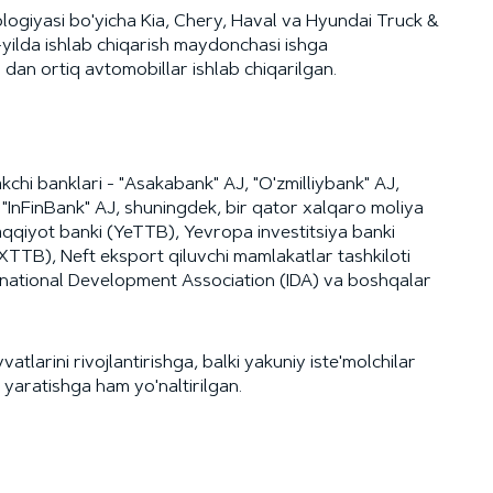
ogiyasi bo'yicha Kia, Chery, Haval va Hyundai Truck &
1-yilda ishlab chiqarish maydonchasi ishga
an ortiq avtomobillar ishlab chiqarilgan.
kchi banklari - "Asakabank" AJ, "O'zmilliybank" AJ,
, "InFinBank" AJ, shuningdek, bir qator xalqaro moliya
araqqiyot banki (YeTTB), Yevropa investitsiya banki
(XTTB), Neft eksport qiluvchi mamlakatlar tashkiloti
ternational Development Association (IDA) va boshqalar
tlarini rivojlantirishga, balki yakuniy iste'molchilar
yaratishga ham yo'naltirilgan.