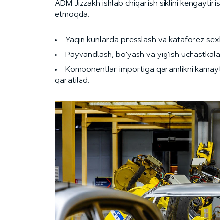
ADM Jizzakh ishlab chiqarish siklini kengayti
etmoqda:
Yaqin kunlarda presslash va kataforez sexla
Payvandlash, bo'yash va yig'ish uchastkalarin
Komponentlar importiga qaramlikni kamaytiri
qaratilad.