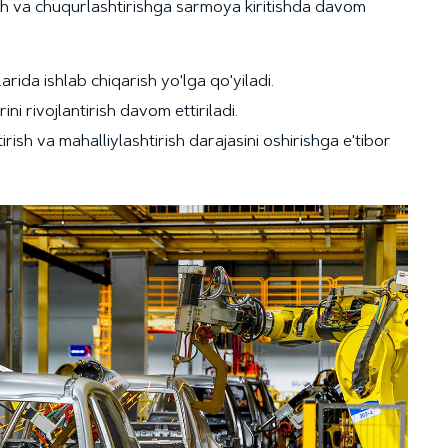
rish va chuqurlashtirishga sarmoya kiritishda davom
rida ishlab chiqarish yo'lga qo'yiladi.
i rivojlantirish davom ettiriladi.
sh va mahalliylashtirish darajasini oshirishga e'tibor