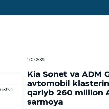
17.07.2025
Kia Sonet va ADM G
i
avtomobil klasterini
i uchun
qariyb 260 million 
sarmoya