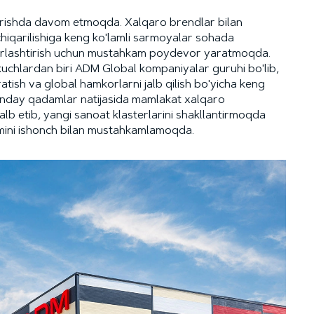
ntirishda davom etmoqda. Xalqaro brendlar bilan
 chiqarilishiga keng ko'lamli sarmoyalar sohada
uqurlashtirish uchun mustahkam poydevor yaratmoqda.
kuchlardan biri ADM Global kompaniyalar guruhi bo'lib,
ratish va global hamkorlarni jalb qilish bo'yicha keng
unday qadamlar natijasida mamlakat xalqaro
lb etib, yangi sanoat klasterlarini shakllantirmoqda
ini ishonch bilan mustahkamlamoqda.