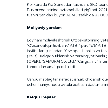
Korxonada Kia Sonet'dan tashqari, SKD texnol
Bus brendlarining avtomobillari yig'iladi. 202
tushirilganidan buyon ADM Jizzakh'da 83 000 d
Moliyaviy yordam
Loyihani moliyalashtirish O'zbekistonning yeta
"O'zsanoatqurilishbank" ATB, "Ipak Yo'li" AITB
institutlari, jumladan, Yevropa tiklanish va t
(YeIB), Xalqaro tiklanish va taraqqiyot banki 
(OPEK), "SAMURAI Co, Ltd," "Cargill, Inc," In
tomonidan amalga oshirildi.
Ushbu mablag'lar nafaqat ishlab chiqarish quvva
uchun hamyonbop avtokreditlash dasturlarini 
Kelgusi rejalar