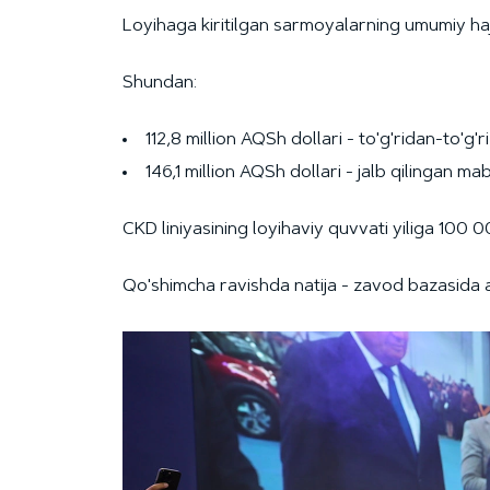
Loyihaga kiritilgan sarmoyalarning umumiy hajm
Shundan:
112,8 million AQSh dollari - to'g'ridan-to'g'
146,1 million AQSh dollari - jalb qilingan mab
CKD liniyasining loyihaviy quvvati yiliga 100 
Qo'shimcha ravishda natija - zavod bazasida a