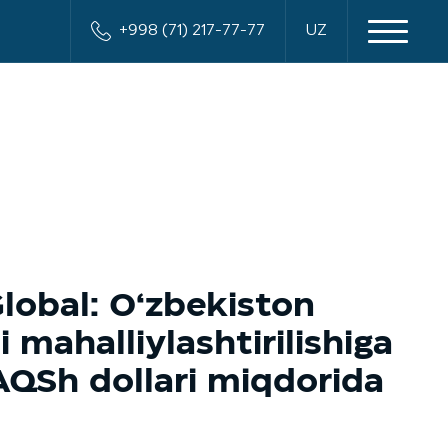
+998 (71) 217-77-77
UZ
lobal: O‘zbekiston
 mahalliylashtirilishiga
AQSh dollari miqdorida