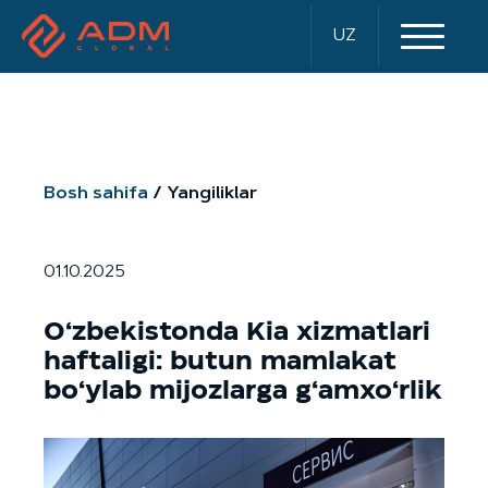
UZ
Bosh sahifa
Yangiliklar
01.10.2025
O‘zbekistonda Kia xizmatlari
haftaligi: butun mamlakat
bo‘ylab mijozlarga g‘amxo‘rlik