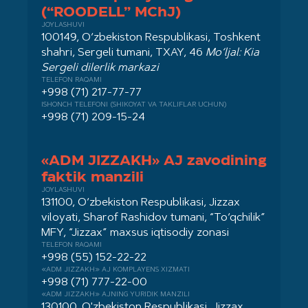
(“ROODELL” MChJ)
JOYLASHUVI
100149, O‘zbekiston Respublikasi, Toshkent
shahri, Sergeli tumani, TXAY, 46
Mo‘ljal: Kia
Sergeli dilerlik markazi
TELEFON RAQAMI
+998 (71) 217-77-77
ISHONCH TELEFONI (SHIKOYAT VA TAKLIFLAR UCHUN)
+998 (71) 209-15-24
«ADM JIZZAKH» AJ zavodining
faktik manzili
JOYLASHUVI
131100, O‘zbekiston Respublikasi, Jizzax
viloyati, Sharof Rashidov tumani, “To‘qchilik”
MFY, “Jizzax” maxsus iqtisodiy zonasi
TELEFON RAQAMI
+998 (55) 152-22-22
«ADM JIZZAKH» AJ KOMPLAYENS XIZMATI
+998 (71) 777-22-00
«ADM JIZZAKH» AJNING YURIDIK MANZILI
130100, O'zbekiston Respublikasi, Jizzax