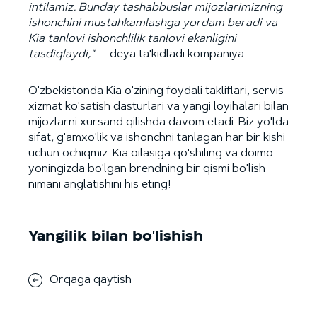
intilamiz. Bunday tashabbuslar mijozlarimizning
ishonchini mustahkamlashga yordam beradi va
Kia tanlovi ishonchlilik tanlovi ekanligini
tasdiqlaydi,"
— deya ta'kidladi kompaniya.
O'zbekistonda Kia o'zining foydali takliflari, servis
xizmat ko'satish dasturlari va yangi loyihalari bilan
mijozlarni xursand qilishda davom etadi. Biz yo'lda
sifat, g'amxo'lik va ishonchni tanlagan har bir kishi
uchun ochiqmiz. Kia oilasiga qo'shiling va doimo
yoningizda bo'lgan brendning bir qismi bo'lish
nimani anglatishini his eting!
Yangilik bilan bo'lishish
Orqaga qaytish