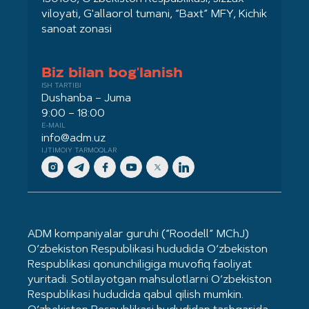
viloyati, G'allaorol tumani, “Baxt” MFY, Kichik
sanoat zonasi
Biz bilan bog'lanish
ISH TARTIBI
Dushanba – Juma
9:00 – 18:00
E-MAIL
info@adm.uz
IJTIMOIY TARMOQLAR
ADM kompaniyalar guruhi (“Roodell” MChJ)
O‘zbekiston Respublikasi hududida O‘zbekiston
Respublikasi qonunchiligiga muvofiq faoliyat
yuritadi. Sotilayotgan mahsulotlarni O‘zbekiston
Respublikasi hududida qabul qilish mumkin.