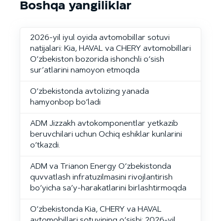
Boshqa yangiliklar
2026-yil iyul oyida avtomobillar sotuvi
natijalari: Kia, HAVAL va CHERY avtomobillari
O‘zbekiston bozorida ishonchli o‘sish
sur’atlarini namoyon etmoqda
O‘zbekistonda avtolizing yanada
hamyonbop bo‘ladi
ADM Jizzakh avtokomponentlar yetkazib
beruvchilari uchun Ochiq eshiklar kunlarini
o‘tkazdi.
ADM va Trianon Energy O‘zbekistonda
quvvatlash infratuzilmasini rivojlantirish
bo‘yicha sa’y-harakatlarini birlashtirmoqda
O‘zbekistonda Kia, CHERY va HAVAL
avtomobillari sotuvining o‘sishi: 2026-yil