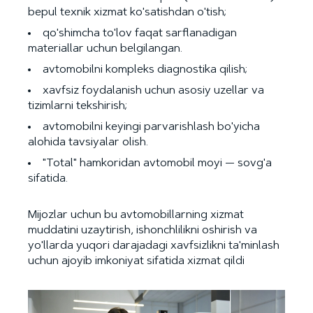
bepul texnik xizmat ko'satishdan o'tish;
qo'shimcha to'lov faqat sarflanadigan
materiallar uchun belgilangan.
avtomobilni kompleks diagnostika qilish;
xavfsiz foydalanish uchun asosiy uzellar va
tizimlarni tekshirish;
avtomobilni keyingi parvarishlash bo'yicha
alohida tavsiyalar olish.
"Total" hamkoridan avtomobil moyi — sovg'a
sifatida.
Mijozlar uchun bu avtomobillarning xizmat
muddatini uzaytirish, ishonchlilikni oshirish va
yo'llarda yuqori darajadagi xavfsizlikni ta'minlash
uchun ajoyib imkoniyat sifatida xizmat qildi