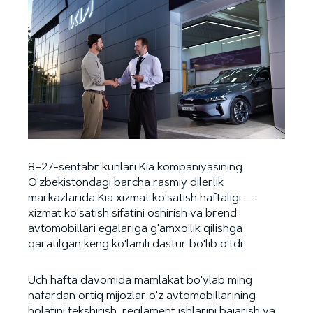
8–27-sentabr kunlari Kia kompaniyasining
O'zbekistondagi barcha rasmiy dilerlik
markazlarida Kia xizmat ko'satish haftaligi —
xizmat ko'satish sifatini oshirish va brend
avtomobillari egalariga g'amxo'lik qilishga
qaratilgan keng ko'lamli dastur bo'lib o'tdi.
Uch hafta davomida mamlakat bo'ylab ming
nafardan ortiq mijozlar o'z avtomobillarining
holatini tekshirish, reglament ishlarini bajarish va