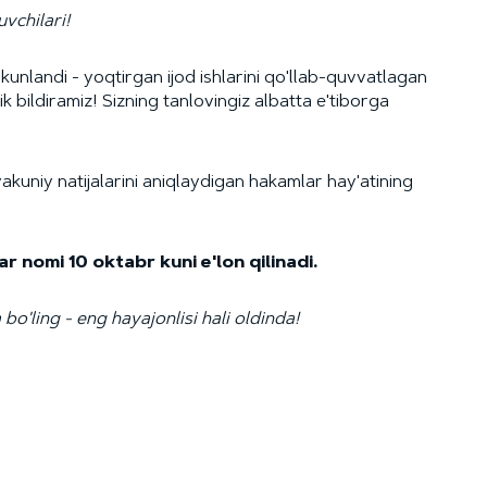
vchilari!
unlandi - yoqtirgan ijod ishlarini qo'llab-quvvatlagan
 bildiramiz! Sizning tanlovingiz albatta e'tiborga
kuniy natijalarini aniqlaydigan hakamlar hay'atining
r nomi 10 oktabr kuni e'lon qilinadi.
 bo'ling - eng hayajonlisi hali oldinda!