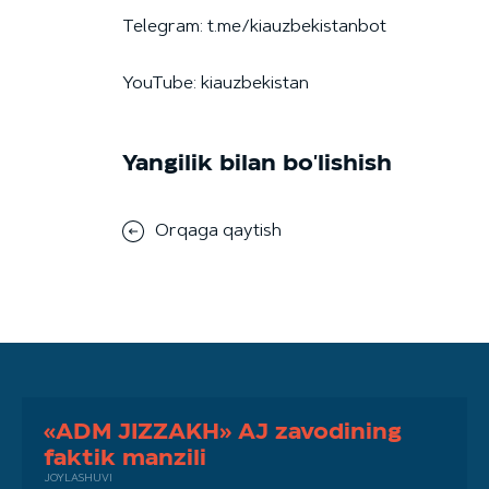
Telegram: t.me/kiauzbekistanbot
YouTube: kiauzbekistan
Yangilik bilan bo'lishish
Orqaga qaytish
«ADM JIZZAKH» AJ zavodining
faktik manzili
JOYLASHUVI