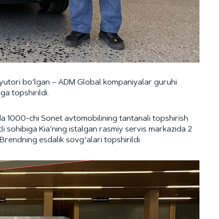
byutori bo‘lgan – ADM Global kompaniyalar guruhi
ga topshirildi.
ida 1000-chi Sonet avtomobilining tantanali topshirish
tli sohibiga Kia’ning istalgan rasmiy servis markazida 2
 Brendning esdalik sovgʻalari topshirildi.