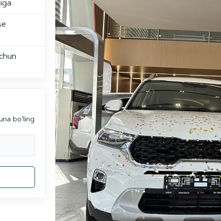
tiga
se
uchun
una bo'ling