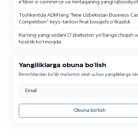
e’tibor e-commerce va mintaqaning yangi iqtisodiyo
Toshkentda ADM’ning “New Uzbekistan Business Ca
Competition” keys-tanlovi final bosqichi o‘tkazildi
Kia’ning yangi sedani O‘zbekiston yo‘llariga chiqish 
hozirlik ko‘rmoqda.
Yangiliklarga obuna bo'lish
Birinchilardan bo'lib ma'lumot olish uchun yangiliklarga ob
Obuna bo'lish