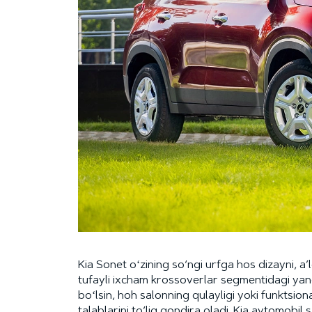
Kia Sonet oʻzining so‘ngi urfga hos dizayni, a’
tufayli ixcham krossoverlar segmentidagi yan
boʻlsin, hoh salonning qulayligi yoki funktsio
talablarini to‘liq qondira oladi. Kia avtomobi