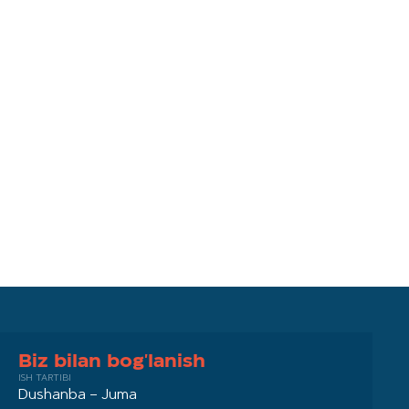
Biz bilan bog'lanish
ISH TARTIBI
Dushanba – Juma