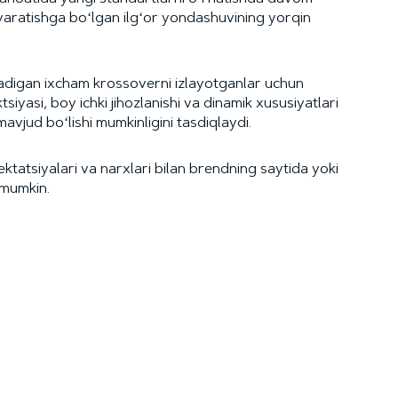
aratishga boʻlgan ilgʻor yondashuvining yorqin
oladigan ixcham krossoverni izlayotganlar uchun
iyasi, boy ichki jihozlanishi va dinamik xususiyatlari
avjud boʻlishi mumkinligini tasdiqlaydi.
ktatsiyalari va narxlari bilan brendning saytida yoki
 mumkin.