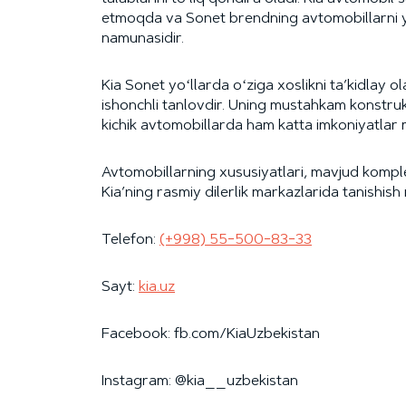
etmoqda va Sonet brendning avtomobillarni y
namunasidir.
Kia Sonet yoʻllarda oʻziga xoslikni ta’kidlay 
ishonchli tanlovdir. Uning mustahkam konstrukts
kichik avtomobillarda ham katta imkoniyatlar m
Avtomobillarning xususiyatlari, mavjud komple
Kia’ning rasmiy dilerlik markazlarida tanishish
Telefon:
(+998) 55−500−83−33
Sayt:
kia.uz
Facebook: fb.com/KiaUzbekistan
Instagram: @kia__uzbekistan