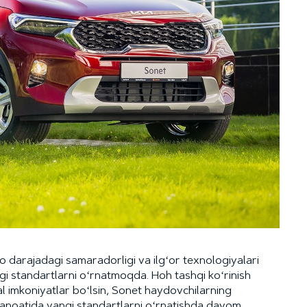
lo darajadagi samaradorligi va ilgʻor texnologiyalari
gi standartlarni oʻrnatmoqda. Hoh tashqi koʻrinish
nal imkoniyatlar boʻlsin, Sonet haydovchilarning
l sanoatida yangi standartlarni oʻrnatishda davom