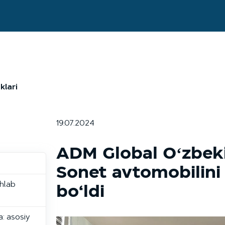
klari
19.07.2024
ADM Global Oʻzbeki
Sonet avtomobilini 
shlab
bo‘ldi
: asosiy