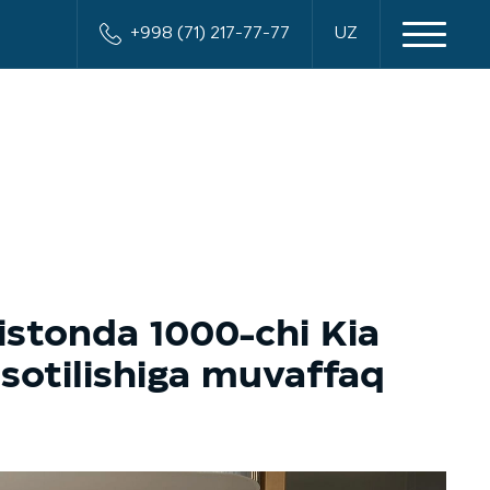
+998 (71) 217-77-77
UZ
stonda 1000-chi Kia
sotilishiga muvaffaq