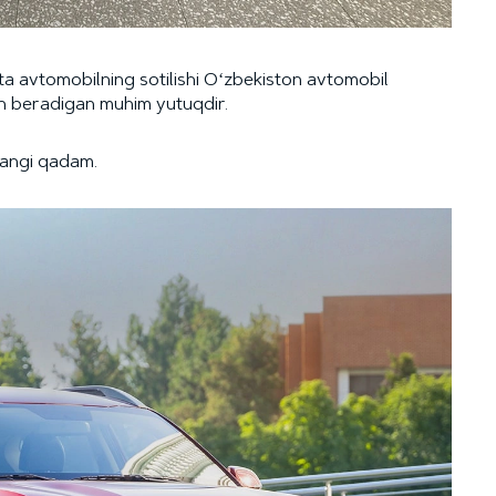
avtomobilning sotilishi Oʻzbekiston avtomobil
on beradigan muhim yutuqdir.
yangi qadam.