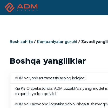
Bosh sahifa
Kompaniyalar guruhi
Zavodi yangili
Boshqa yangiliklar
ADM va yosh mutaxassislarning kelajagi
Kia K3 O‘zbekistonda: ADM Jizzakh’da yangi model i
chiqarish yo‘lga qo‘yildi
ADM va Taewoong logistika xabini ishga tushirmoqda