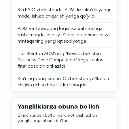
Kia K3 O‘zbekistonda: ADM Jizzakh’da yangi
model ishlab chiqarish yo‘lga qo‘yildi
ADM va Taewoong logistika xabini ishga
tushirmoqda: asosiy e’tibor e-commerce va
mintaqaning yangi iqtisodiyotiga
Toshkentda ADM’ning “New Uzbekistan
Business Case Competition” keys-tanlovi
final bosqichi o‘tkazildi
Kia’ning yangi sedani O‘zbekiston yo‘llariga
chiqish uchun hozirlik ko‘rmoqda.
Yangiliklarga obuna bo'lish
Birinchilardan bo'lib ma'lumot olish uchun
yangiliklarga obuna bo'ling