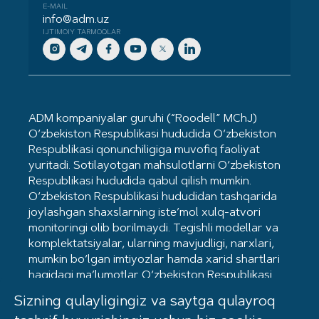
E-MAIL
info@adm.uz
IJTIMOIY TARMOQLAR
ADM kompaniyalar guruhi (“Roodell” MChJ)
O‘zbekiston Respublikasi hududida O‘zbekiston
Respublikasi qonunchiligiga muvofiq faoliyat
yuritadi. Sotilayotgan mahsulotlarni O‘zbekiston
Respublikasi hududida qabul qilish mumkin.
O‘zbekiston Respublikasi hududidan tashqarida
joylashgan shaxslarning iste’mol xulq-atvori
monitoringi olib borilmaydi. Tegishli modellar va
komplektatsiyalar, ularning mavjudligi, narxlari,
mumkin bo‘lgan imtiyozlar hamda xarid shartlari
haqidagi ma’lumotlar O‘zbekiston Respublikasi
hududidagi Kia dilerlarida mavjud. Mahsulot
Sizning qulayligingiz va saytga qulayroq
sertifikatlangan. Ommaviy oferta hisoblanmaydi.