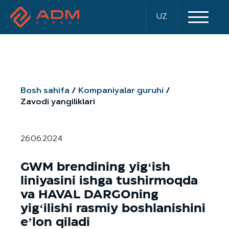
UZ
Bosh sahifa
Kompaniyalar guruhi
Zavodi yangiliklari
26.06.2024
GWM brendining yigʻish
liniyasini ishga tushirmoqda
va HAVAL DARGOning
yigʻilishi rasmiy boshlanishini
eʼlon qiladi