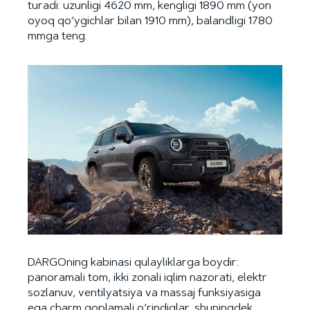
turadi: uzunligi 4620 mm, kengligi 1890 mm (yon
oyoq qo‘ygichlar bilan 1910 mm), balandligi 1780
mmga teng.
DARGOning kabinasi qulayliklarga boydir:
panoramali tom, ikki zonali iqlim nazorati, elektr
sozlanuv, ventilyatsiya va massaj funksiyasiga
ega charm qoplamali o‘rindiqlar, shuningdek,