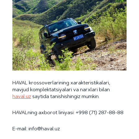
HAVAL krossoverlarining xarakteristikalari,
mavjud komplektatsiyalari va narxlari bilan
haval.uz
saytida tanishishingiz mumkin.
HAVALning axborot liniyasi: +998 (71) 287-88-88
E-mail: info@haval.uz