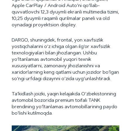
Apple CarPlay / Android Auto’ni qo‘llab-
quvvatlovchi 12,3 dyuymli ekranli multimedia tizimi,
10,25 dyuymli raqamli qurilmalar paneli va old
oynadagi proyektsion displey.
DARGO, shuningdek, frontal, yon xavfsizlik
yostiqchalarini o‘z ichiga olgan ilg‘or xavfsizlik
texnologiyalari bilan jihozlangan. Ushbu
yo‘ltanlamas avtomobil yuqori texnik
xususiyatlarni, zamonaviy jihozlanishni va
xaridorlarning keng qatlami uchun jozidor bo‘lgan
so‘ngi urfdagi dizaynni o‘zida uyg‘unlashtiradi.
Ta’kidlash joizki, yaqin kelajakda O‘zbekistonning
avtomobil bozorida premium toifali TANK
brendining yo‘ltanlamas avtomobillarining paydo
bo‘lishi kutilmoqda.