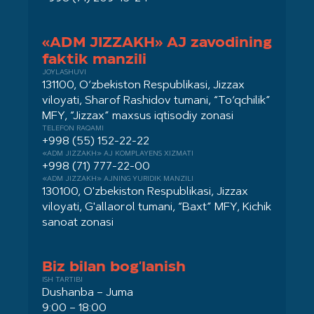
«ADM JIZZAKH» AJ zavodining
faktik manzili
JOYLASHUVI
131100, O‘zbekiston Respublikasi, Jizzax
viloyati, Sharof Rashidov tumani, “To‘qchilik”
MFY, “Jizzax” maxsus iqtisodiy zonasi
TELEFON RAQAMI
+998 (55) 152-22-22
«ADM JIZZAKH» AJ KOMPLAYENS XIZMATI
+998 (71) 777-22-00
«ADM JIZZAKH» AJNING YURIDIK MANZILI
130100, O'zbekiston Respublikasi, Jizzax
viloyati, G'allaorol tumani, “Baxt” MFY, Kichik
sanoat zonasi
Biz bilan bog'lanish
ISH TARTIBI
Dushanba – Juma
9:00 – 18:00