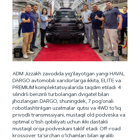
ADM Jizzakh zavodida yig‘ilayotgan yangi HAVAL
DARGO avtomobili xaridorlarga ikkita, ELITE va
PREMIUM komplektatsiyalarida taqdim etiladi. 4
silindrli benzinli turbolangan dvigatel bilan
jihozlangan DARGO, shuningdek, 7 pog‘onali
robotlashtirilgan uzatmalar qutisi va 4WD to‘liq
privodli transmissiyani, mustaqil old podveska va
optimal o‘tish qobiliyati uchun ikki dastakli
mustaqil orqa podveskani taklif etadi. Off-road
krossover ta’sirchan o‘lchamlari bilan ajralib