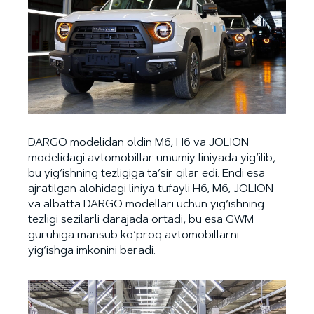
DARGO modelidan oldin M6, H6 va JOLION
modelidagi avtomobillar umumiy liniyada yig‘ilib,
bu yig‘ishning tezligiga ta’sir qilar edi. Endi esa
ajratilgan alohidagi liniya tufayli H6, M6, JOLION
va albatta DARGO modellari uchun yig‘ishning
tezligi sezilarli darajada ortadi, bu esa GWM
guruhiga mansub ko‘proq avtomobillarni
yig‘ishga imkonini beradi.