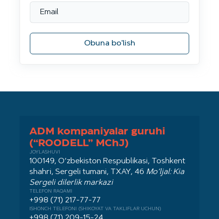
Obuna bo'lish
ADM kompaniyalar guruhi
(“ROODELL” MChJ)
JOYLASHUVI
100149, O‘zbekiston Respublikasi, Toshkent
shahri, Sergeli tumani, TXAY, 46
Mo‘ljal: Kia
Sergeli dilerlik markazi
TELEFON RAQAMI
+998 (71) 217-77-77
ISHONCH TELEFONI (SHIKOYAT VA TAKLIFLAR UCHUN)
+998 (71) 209-15-24