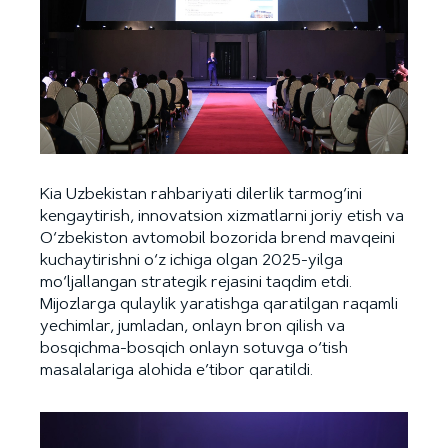
Kia Uzbekistan rahbariyati dilerlik tarmog‘ini
kengaytirish, innovatsion xizmatlarni joriy etish va
O‘zbekiston avtomobil bozorida brend mavqeini
kuchaytirishni o‘z ichiga olgan 2025-yilga
mo‘ljallangan strategik rejasini taqdim etdi.
Mijozlarga qulaylik yaratishga qaratilgan raqamli
yechimlar, jumladan, onlayn bron qilish va
bosqichma-bosqich onlayn sotuvga o‘tish
masalalariga alohida e’tibor qaratildi.