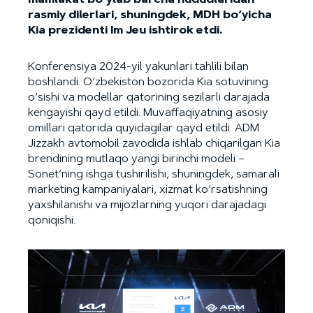
mamlakat bo‘ylab barcha hududlaridan
rasmiy dilerlari, shuningdek, MDH bo‘yicha
Kia prezidenti Im Jeu ishtirok etdi.
Konferensiya 2024-yil yakunlari tahlili bilan
boshlandi. O‘zbekiston bozorida Kia sotuvining
o‘sishi va modellar qatorining sezilarli darajada
kengayishi qayd etildi. Muvaffaqiyatning asosiy
omillari qatorida quyidagilar qayd etildi: ADM
Jizzakh avtomobil zavodida ishlab chiqarilgan Kia
brendining mutlaqo yangi birinchi modeli –
Sonet’ning ishga tushirilishi, shuningdek, samarali
marketing kampaniyalari, xizmat ko‘rsatishning
yaxshilanishi va mijozlarning yuqori darajadagi
qoniqishi.