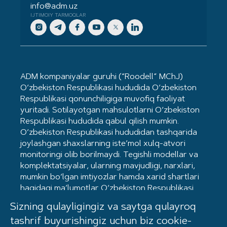
info@adm.uz
IJTIMOIY TARMOQLAR
ADM kompaniyalar guruhi (“Roodell” MChJ)
O‘zbekiston Respublikasi hududida O‘zbekiston
Respublikasi qonunchiligiga muvofiq faoliyat
yuritadi. Sotilayotgan mahsulotlarni O‘zbekiston
Respublikasi hududida qabul qilish mumkin.
O‘zbekiston Respublikasi hududidan tashqarida
joylashgan shaxslarning iste’mol xulq-atvori
monitoringi olib borilmaydi. Tegishli modellar va
komplektatsiyalar, ularning mavjudligi, narxlari,
mumkin bo‘lgan imtiyozlar hamda xarid shartlari
haqidagi ma’lumotlar O‘zbekiston Respublikasi
hududidagi Kia dilerlarida mavjud. Mahsulot
Sizning qulayligingiz va saytga qulayroq
sertifikatlangan. Ommaviy oferta hisoblanmaydi.
tashrif buyurishingiz uchun biz cookie-
©2026
ADM kompaniyalar guruhi (“Roodell”