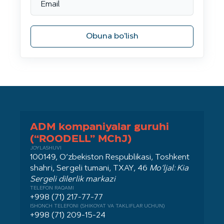
Obuna bo'lish
ADM kompaniyalar guruhi
(“ROODELL” MChJ)
JOYLASHUVI
100149, O‘zbekiston Respublikasi, Toshkent
shahri, Sergeli tumani, TXAY, 46
Mo‘ljal: Kia
Sergeli dilerlik markazi
TELEFON RAQAMI
+998 (71) 217-77-77
ISHONCH TELEFONI (SHIKOYAT VA TAKLIFLAR UCHUN)
+998 (71) 209-15-24