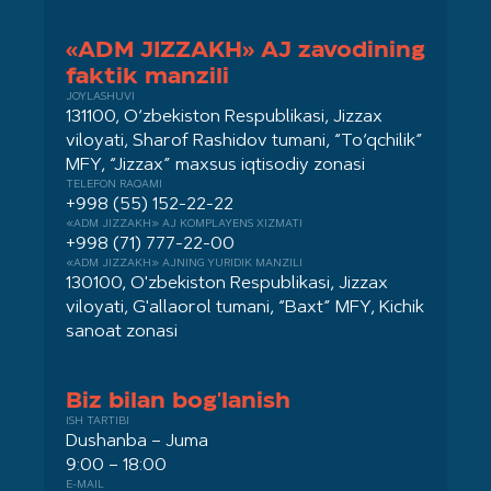
«ADM JIZZAKH» AJ zavodining
faktik manzili
JOYLASHUVI
131100, O‘zbekiston Respublikasi, Jizzax
viloyati, Sharof Rashidov tumani, “To‘qchilik”
MFY, “Jizzax” maxsus iqtisodiy zonasi
TELEFON RAQAMI
+998 (55) 152-22-22
«ADM JIZZAKH» AJ KOMPLAYENS XIZMATI
+998 (71) 777-22-00
«ADM JIZZAKH» AJNING YURIDIK MANZILI
130100, O'zbekiston Respublikasi, Jizzax
viloyati, G'allaorol tumani, “Baxt” MFY, Kichik
sanoat zonasi
Biz bilan bog'lanish
ISH TARTIBI
Dushanba – Juma
9:00 – 18:00
E-MAIL