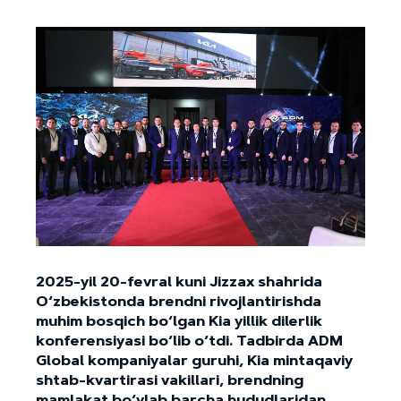
2025-yil 20-fevral kuni Jizzax shahrida
O‘zbekistonda brendni rivojlantirishda
muhim bosqich bo‘lgan Kia yillik dilerlik
konferensiyasi bo‘lib o‘tdi. Tadbirda ADM
Global kompaniyalar guruhi, Kia mintaqaviy
shtab-kvartirasi vakillari, brendning