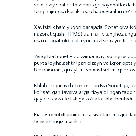
va oilaviy shahar tashqarisiga sayohatlarda h
teng hajmi esa kerakli barcha buyumlarni o‘zin
Xavfsizlik ham yuqori darajada. Sonet qiyalik
nazorat qilish (TPMS) tizimlari bilan jihozlan
esa nafaqat old, balki yon xavfsizlik yostiqcha
Yangi Kia Sonet – bu zamonaviy, so‘ngi uslubda
puxta loyihalashtirilgan dizayn va ilg‘or opts
U dinamikani, qulaylikni va xavfsizlikni qadrlo
Ishlab chiqaruvchi tomonidan Kia Sonet’ga, a
ko‘rsatilgan tavsiyalarga rioya qilingan taqdi
qay biri avval kelishiga ko‘ra kafolat beriladi.
Kia avtomobillarining xususiyatlari, mavjud ko
tanishishingiz mumkin.