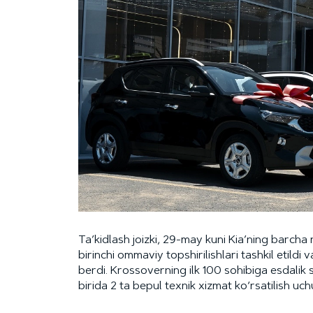
Ta’kidlash joizki, 29-may kuni Kia’ning barcha
birinchi ommaviy topshirilishlari tashkil etildi
berdi. Krossoverning ilk 100 sohibiga esdalik 
birida 2 ta bepul texnik xizmat ko‘rsatilish uchu