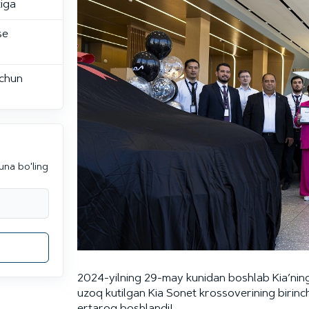
tiga
se
uchun
una bo'ling
2024-yilning 29-may kunidan boshlab Kia’ning
uzoq kutilgan Kia Sonet krossoverining birinc