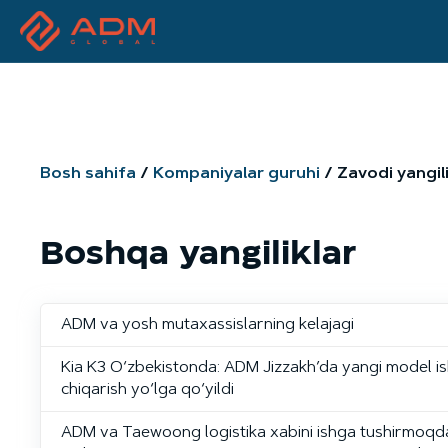
Bosh sahifa
Kompaniyalar guruhi
Zavodi yangili
Boshqa yangiliklar
ADM va yosh mutaxassislarning kelajagi
Kia K3 O‘zbekistonda: ADM Jizzakh’da yangi model i
chiqarish yo‘lga qo‘yildi
ADM va Taewoong logistika xabini ishga tushirmoqda