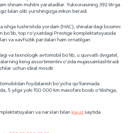
am shinam muhitni yaratadilar. Yukxonasining 392 litrga
giz bilan olib yurishingizga imkon beradi.
da ishga tushirishda yordam (HAC), shinalardagi bosimni
gan bo‘lib, top ro‘yxatdagi Prestige komplektatsiyasida
lari va xavfsizlik pardalari ham ornatilgan.
gi va texnologik avtomobil bo‘lib, u quvvatli dvigatel,
iyalarning keng assortimentini o‘zida mujassamlashtiradi.
vchilar uchun ideal mosdir.
vtomobildan foydalanish bo‘yicha qo‘llanmada
rda, 5 yilga yoki 150 000 km masofani bosib o‘tilishiga,
mplektatsiyalari va narxlari bilan
kia.uz
saytida