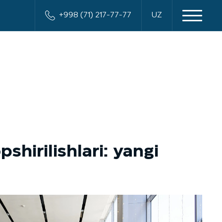
+998 (71) 217-77-77
UZ
shirilishlari: yangi