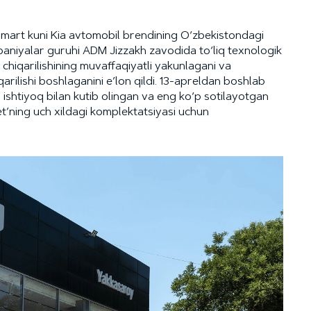
-mart kuni Kia avtomobil brendining O‘zbekistondagi
aniyalar guruhi ADM Jizzakh zavodida to‘liq texnologik
b chiqarilishining muvaffaqiyatli yakunlagani va
qarilishi boshlaganini e’lon qildi. 13-apreldan boshlab
ishtiyoq bilan kutib olingan va eng ko‘p sotilayotgan
’ning uch xildagi komplektatsiyasi uchun