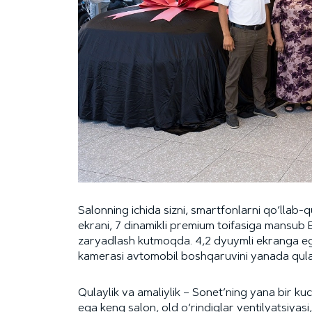
Salonning ichida sizni, smartfonlarni qo‘llab-
ekrani, 7 dinamikli premium toifasiga mansub 
zaryadlash kutmoqda. 4,2 dyuymli ekranga ega
kamerasi avtomobil boshqaruvini yanada qula
Qulaylik va amaliylik – Sonet’ning yana bir kuc
ega keng salon, old o‘rindiqlar ventilyatsiyasi,