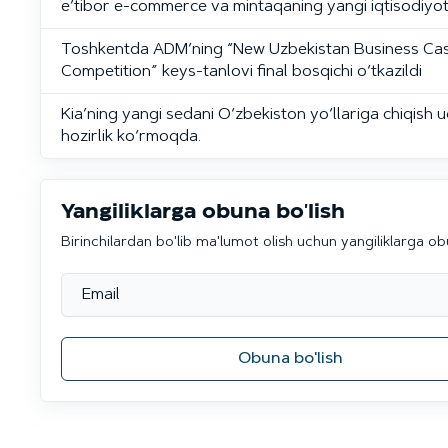
e’tibor e-commerce va mintaqaning yangi iqtisodiyo
Toshkentda ADM’ning “New Uzbekistan Business Ca
Competition” keys-tanlovi final bosqichi o‘tkazildi
Kia’ning yangi sedani O‘zbekiston yo‘llariga chiqish 
hozirlik ko‘rmoqda.
Yangiliklarga obuna bo'lish
Birinchilardan bo'lib ma'lumot olish uchun yangiliklarga ob
Obuna bo'lish