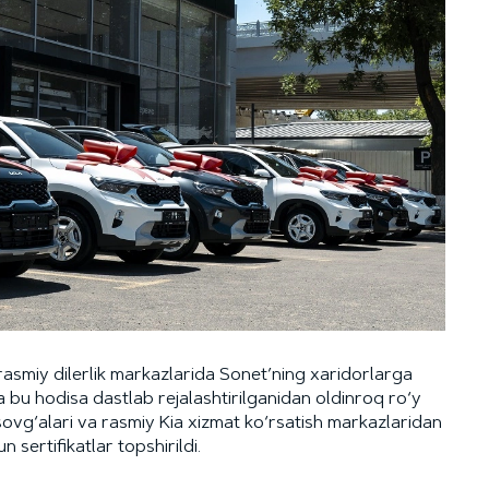
 rasmiy dilerlik markazlarida Sonet’ning xaridorlarga
 va bu hodisa dastlab rejalashtirilganidan oldinroq ro‘y
sovg‘alari va rasmiy Kia xizmat ko‘rsatish markazlaridan
n sertifikatlar topshirildi.