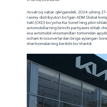
ertaroq boshlandi!
Avvalroq xabar qilinganidek, 2024-yilning 27
rasmiy distribyutori bo‘lgan ADM Global komp
tsikl (CKD) bo‘yicha Kia Sonet’ning pilot ishla
avtomobillarning birinchi partiyasini ishlab chi
esa avtomobil ixlosmandlari tomonidan ajoyib 
ixcham krossoverlardan biriga aylangan Sonet
shartnomalarning berilishi bo‘shanldi.