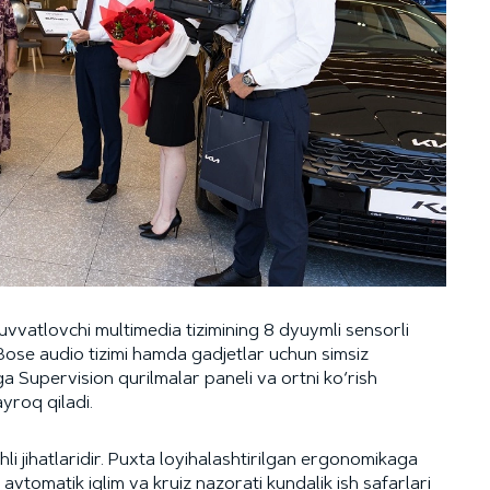
quvvatlovchi multimedia tizimining 8 dyuymli sensorli
Bose audio tizimi hamda gadjetlar uchun simsiz
 Supervision qurilmalar paneli va ortni ko‘rish
yroq qiladi.
hli jihatlaridir. Puxta loyihalashtirilgan ergonomikaga
 avtomatik iqlim va kruiz nazorati kundalik ish safarlari