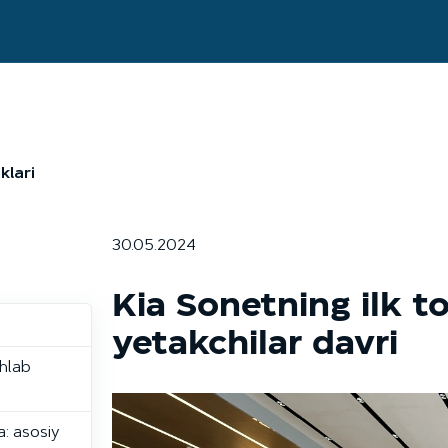
klari
30.05.2024
Kia Sonetning ilk top
yetakchilar davri
shlab
: asosiy