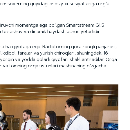
krossoverning quyidagi asosiy xususiyatlariga urg‘u
antiruvchi momentga ega bo‘lgan Smartstream G1.5
li tezlashuv va dinamik haydash uchun yetarlidir.
tcha qiyofaga ega. Radiatorning qora rangli panjarasi,
diodli faralar va yurish chiroqlari, shuningdek, 16
yorqin va yodda qolarli qiyofani shakllantiradilar. Orqa
ar va tomning orqa ustunlari mashinaning o‘zgacha