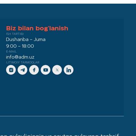
Biz bilan bog'lanish
ISH TARTIBI
Dushanba – Juma
9:00 – 18:00
E-MAIL
info@adm.uz
IJTIMOIY TARMOQLAR
a muvofiq faoliyat yuritadi. Sotilayotgan