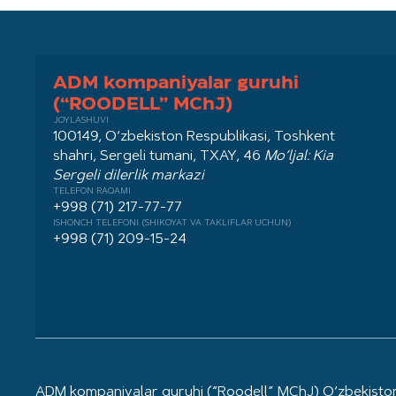
ADM kompaniyalar guruhi
(“ROODELL” MChJ)
JOYLASHUVI
100149, O‘zbekiston Respublikasi, Toshkent
shahri, Sergeli tumani, TXAY, 46
Mo‘ljal: Kia
Sergeli dilerlik markazi
TELEFON RAQAMI
+998 (71) 217-77-77
ISHONCH TELEFONI (SHIKOYAT VA TAKLIFLAR UCHUN)
+998 (71) 209-15-24
ADM kompaniyalar guruhi (“Roodell” MChJ) O‘zbekiston 