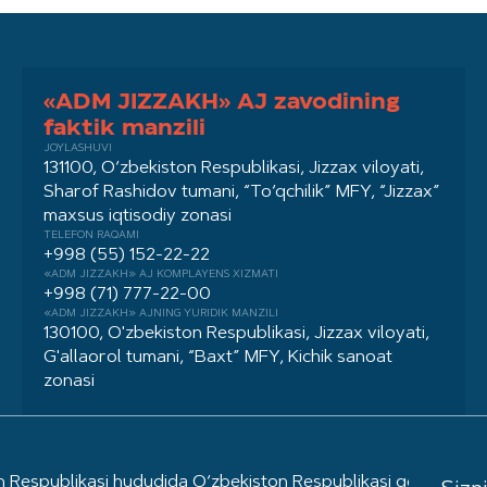
«ADM JIZZAKH» AJ zavodining
faktik manzili
JOYLASHUVI
131100, O‘zbekiston Respublikasi, Jizzax viloyati,
Sharof Rashidov tumani, “To‘qchilik” MFY, “Jizzax”
maxsus iqtisodiy zonasi
TELEFON RAQAMI
+998 (55) 152-22-22
«ADM JIZZAKH» AJ KOMPLAYENS XIZMATI
+998 (71) 777-22-00
«ADM JIZZAKH» AJNING YURIDIK MANZILI
130100, O'zbekiston Respublikasi, Jizzax viloyati,
G'allaorol tumani, “Baxt” MFY, Kichik sanoat
zonasi
Respublikasi hududida O‘zbekiston Respublikasi qonunchiligig