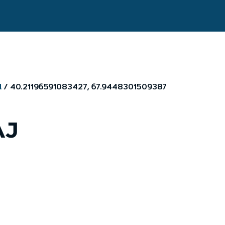
l
40.21196591083427, 67.9448301509387
AJ