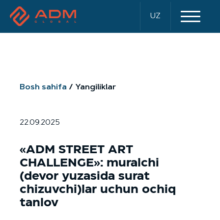
UZ
Bosh sahifa
Yangiliklar
22.09.2025
«ADM STREET ART
CHALLENGE»: muralchi
(devor yuzasida surat
chizuvchi)lar uchun ochiq
tanlov