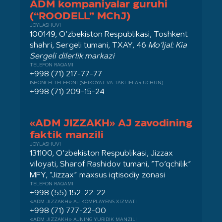
ADM kompaniyalar guruhi
(“ROODELL” MChJ)
JOYLASHUVI
100149, O‘zbekiston Respublikasi, Toshkent
shahri, Sergeli tumani, TXAY, 46
Mo‘ljal: Kia
Sergeli dilerlik markazi
TELEFON RAQAMI
+998 (71) 217-77-77
ISHONCH TELEFONI (SHIKOYAT VA TAKLIFLAR UCHUN)
+998 (71) 209-15-24
«ADM JIZZAKH» AJ zavodining
faktik manzili
JOYLASHUVI
131100, O‘zbekiston Respublikasi, Jizzax
viloyati, Sharof Rashidov tumani, “To‘qchilik”
MFY, “Jizzax” maxsus iqtisodiy zonasi
TELEFON RAQAMI
+998 (55) 152-22-22
«ADM JIZZAKH» AJ KOMPLAYENS XIZMATI
+998 (71) 777-22-00
«ADM JIZZAKH» AJNING YURIDIK MANZILI