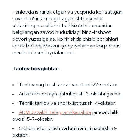
Tanlovda ishtirok etgan va yuqorida ko'rsatilgan
sovrinli o'rinlarni egallagan ishtirokchilar
o'zlarining murallarini tashkilotchi tomonidan
belgilangan zavod hududidagi bino-inshoot
devori yuzasiga asl ko'rinishda chizib berishlari
kerak bo'ladi. Mazkur ijodiy ishlardan korporativ
merchda ham foydalaniladi.
Tanlov bosqichlari
Tanlovning boshlanishi va e'loni: 22-sentabr.
Arizalarni onlayn qabul qilish: 3-oktabrgacha.
Texnik tanlov va short-list tuzish: 4-oktabr.
ADM Jizzakh Telegram-kanalida
jamoatchilik
ovozi: 5-7-oktabr.
G'olibni e'lon qilish va bitimlarni imzolash: 8-
oktabr.