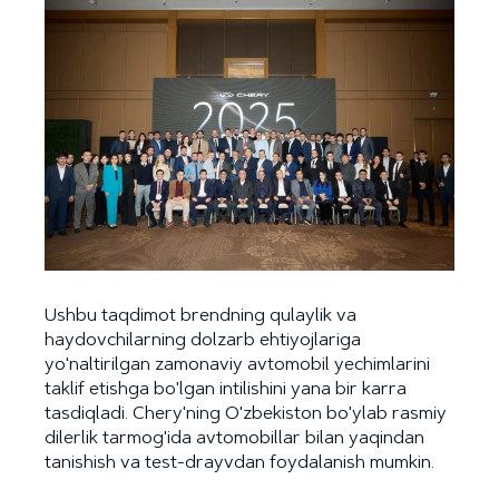
Ushbu taqdimot brendning qulaylik va
haydovchilarning dolzarb ehtiyojlariga
yo'naltirilgan zamonaviy avtomobil yechimlarini
taklif etishga bo'lgan intilishini yana bir karra
tasdiqladi. Chery'ning O'zbekiston bo'ylab rasmiy
dilerlik tarmog'ida avtomobillar bilan yaqindan
tanishish va test-drayvdan foydalanish mumkin.