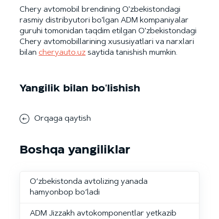
Chery avtomobil brendining O'zbekistondagi
rasmiy distribyutori bo'lgan ADM kompaniyalar
guruhi tomonidan taqdim etilgan O'zbekistondagi
Chery avtomobillarining xususiyatlari va narxlari
bilan
cheryauto.uz
saytida tanishish mumkin.
Yangilik bilan bo'lishish
Orqaga qaytish
Boshqa yangiliklar
O‘zbekistonda avtolizing yanada
hamyonbop bo‘ladi
ADM Jizzakh avtokomponentlar yetkazib