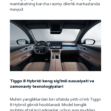
mamlakatning barcha rasmiy dilerlik markazlarida
mavjud.
Tiggo 8 Hybrid: keng sig'imli xususiyati va
zamonaviy texnologiyalari
Muhim yangiliklardan biri sifatida yetti o'rinli Tiggo
8 Hybrid gibridi hisoblanadi. Model kenglik
muhitini afzal ko'radiganlar uchun ayni muddao