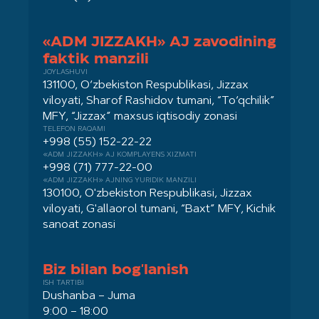
«ADM JIZZAKH» AJ zavodining
faktik manzili
JOYLASHUVI
131100, O‘zbekiston Respublikasi, Jizzax
viloyati, Sharof Rashidov tumani, “To‘qchilik”
MFY, “Jizzax” maxsus iqtisodiy zonasi
TELEFON RAQAMI
+998 (55) 152-22-22
«ADM JIZZAKH» AJ KOMPLAYENS XIZMATI
+998 (71) 777-22-00
«ADM JIZZAKH» AJNING YURIDIK MANZILI
130100, O'zbekiston Respublikasi, Jizzax
viloyati, G'allaorol tumani, “Baxt” MFY, Kichik
sanoat zonasi
Biz bilan bog'lanish
ISH TARTIBI
Dushanba – Juma
9:00 – 18:00