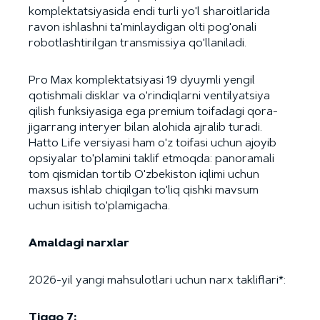
komplektatsiyasida endi turli yo'l sharoitlarida
ravon ishlashni ta'minlaydigan olti pog'onali
robotlashtirilgan transmissiya qo'llaniladi.
Pro Max komplektatsiyasi 19 dyuymli yengil
qotishmali disklar va o'rindiqlarni ventilyatsiya
qilish funksiyasiga ega premium toifadagi qora-
jigarrang interyer bilan alohida ajralib turadi.
Hatto Life versiyasi ham o'z toifasi uchun ajoyib
opsiyalar to'plamini taklif etmoqda: panoramali
tom qismidan tortib O'zbekiston iqlimi uchun
maxsus ishlab chiqilgan to'liq qishki mavsum
uchun isitish to'plamigacha.
Amaldagi narxlar
2026-yil yangi mahsulotlari uchun narx takliflari*:
Tiggo 7: