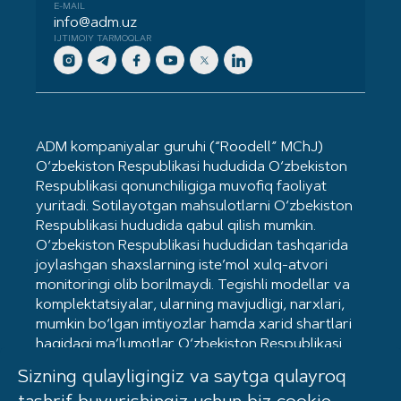
E-MAIL
info@adm.uz
IJTIMOIY TARMOQLAR
ADM kompaniyalar guruhi (“Roodell” MChJ)
O‘zbekiston Respublikasi hududida O‘zbekiston
Respublikasi qonunchiligiga muvofiq faoliyat
yuritadi. Sotilayotgan mahsulotlarni O‘zbekiston
Respublikasi hududida qabul qilish mumkin.
O‘zbekiston Respublikasi hududidan tashqarida
joylashgan shaxslarning iste’mol xulq-atvori
monitoringi olib borilmaydi. Tegishli modellar va
komplektatsiyalar, ularning mavjudligi, narxlari,
mumkin bo‘lgan imtiyozlar hamda xarid shartlari
haqidagi ma’lumotlar O‘zbekiston Respublikasi
hududidagi Kia dilerlarida mavjud. Mahsulot
Sizning qulayligingiz va saytga qulayroq
sertifikatlangan. Ommaviy oferta hisoblanmaydi.