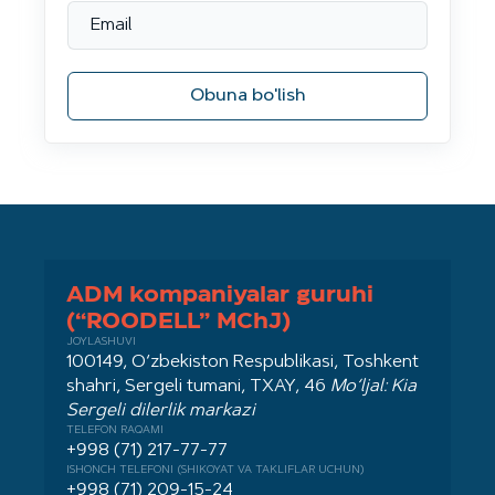
Obuna bo'lish
ADM kompaniyalar guruhi
(“ROODELL” MChJ)
JOYLASHUVI
100149, O‘zbekiston Respublikasi, Toshkent
shahri, Sergeli tumani, TXAY, 46
Mo‘ljal: Kia
Sergeli dilerlik markazi
TELEFON RAQAMI
+998 (71) 217-77-77
ISHONCH TELEFONI (SHIKOYAT VA TAKLIFLAR UCHUN)
+998 (71) 209-15-24