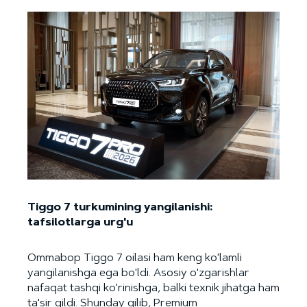
Tiggo 7 turkumining yangilanishi:
tafsilotlarga urg'u
Ommabop Tiggo 7 oilasi ham keng ko'lamli
yangilanishga ega bo'ldi. Asosiy o'zgarishlar
nafaqat tashqi ko'rinishga, balki texnik jihatga ham
ta'sir qildi. Shunday qilib, Premium