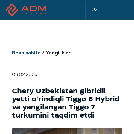
UZ
Bosh sahifa
Yangiliklar
08.02.2026
Chery Uzbekistan gibridli
yetti o‘rindiqli Tiggo 8 Hybrid
va yangilangan Tiggo 7
turkumini taqdim etdi