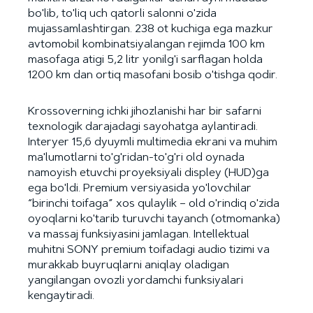
bo'lib, to'liq uch qatorli salonni o'zida
mujassamlashtirgan. 238 ot kuchiga ega mazkur
avtomobil kombinatsiyalangan rejimda 100 km
masofaga atigi 5,2 litr yonilg'i sarflagan holda
1200 km dan ortiq masofani bosib o'tishga qodir.
Krossoverning ichki jihozlanishi har bir safarni
texnologik darajadagi sayohatga aylantiradi.
Interyer 15,6 dyuymli multimedia ekrani va muhim
ma'lumotlarni to'g'ridan-to'g'ri old oynada
namoyish etuvchi proyeksiyali displey (HUD)ga
ega bo'ldi. Premium versiyasida yo'lovchilar
“birinchi toifaga” xos qulaylik – old o'rindiq o'zida
oyoqlarni ko'tarib turuvchi tayanch (otmomanka)
va massaj funksiyasini jamlagan. Intellektual
muhitni SONY premium toifadagi audio tizimi va
murakkab buyruqlarni aniqlay oladigan
yangilangan ovozli yordamchi funksiyalari
kengaytiradi.