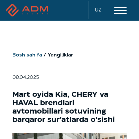
UZ
Bosh sahifa
Yangiliklar
08.04.2025
Mart oyida Kia, CHERY va
HAVAL brendlari
avtomobillari sotuvining
barqaror sur’atlarda o‘sishi