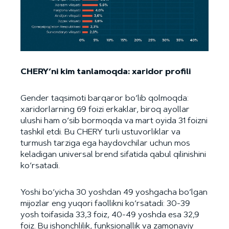
CHERY’ni kim tanlamoqda: xaridor profili
Gender taqsimoti barqaror bo‘lib qolmoqda:
xaridorlarning 69 foizi erkaklar, biroq ayollar
ulushi ham o‘sib bormoqda va mart oyida 31 foizni
tashkil etdi. Bu CHERY turli ustuvorliklar va
turmush tarziga ega haydovchilar uchun mos
keladigan universal brend sifatida qabul qilinishini
ko‘rsatadi.
Yoshi bo‘yicha 30 yoshdan 49 yoshgacha bo‘lgan
mijozlar eng yuqori faollikni ko‘rsatadi: 30-39
yosh toifasida 33,3 foiz, 40-49 yoshda esa 32,9
foiz. Bu ishonchlilik, funksionallik va zamonaviy