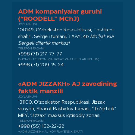
ADM kompaniyalar guruhi
(“ROODELL” MChJ)
JOYLASHUVI
100149, O‘zbekiston Respublikasi, Toshkent
shahri, Sergeli tumani, TXAY, 46
Mo‘ljal: Kia
Sergeli dilerlik markazi
TELEFON RAQAMI
+998 (71) 217-77-77
ISHONCH TELEFONI (SHIKOYAT VA TAKLIFLAR UCHUN)
+998 (71) 209-15-24
«ADM JIZZAKH» AJ zavodining
faktik manzili
JOYLASHUVI
131100, O‘zbekiston Respublikasi, Jizzax
viloyati, Sharof Rashidov tumani, “To‘qchilik”
MFY, “Jizzax” maxsus iqtisodiy zonasi
TELEFON RAQAMI
+998 (55) 152-22-22
«ADM JIZZAKH» AJ KOMPLAYENS XIZMATI