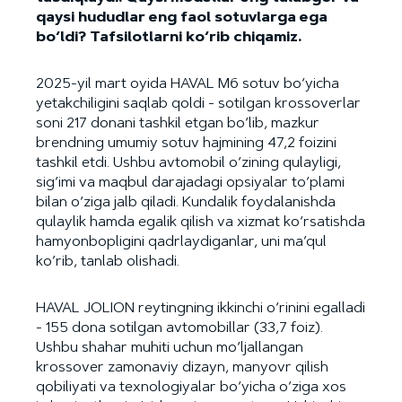
qaysi hududlar eng faol sotuvlarga ega
bo‘ldi? Tafsilotlarni ko‘rib chiqamiz.
2025-yil mart oyida HAVAL M6 sotuv bo‘yicha
yetakchiligini saqlab qoldi - sotilgan krossoverlar
soni 217 donani tashkil etgan bo‘lib, mazkur
brendning umumiy sotuv hajmining 47,2 foizini
tashkil etdi. Ushbu avtomobil o‘zining qulayligi,
sig‘imi va maqbul darajadagi opsiyalar to‘plami
bilan o‘ziga jalb qiladi. Kundalik foydalanishda
qulaylik hamda egalik qilish va xizmat ko‘rsatishda
hamyonbopligini qadrlaydiganlar, uni ma’qul
ko’rib, tanlab olishadi.
HAVAL JOLION reytingning ikkinchi o‘rinini egalladi
- 155 dona sotilgan avtomobillar (33,7 foiz).
Ushbu shahar muhiti uchun mo‘ljallangan
krossover zamonaviy dizayn, manyovr qilish
qobiliyati va texnologiyalar bo‘yicha o‘ziga xos