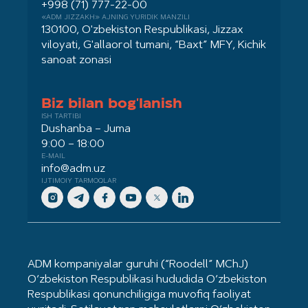
+998 (71) 777-22-00
«ADM JIZZAKH» AJNING YURIDIK MANZILI
130100, O'zbekiston Respublikasi, Jizzax
viloyati, G'allaorol tumani, “Baxt” MFY, Kichik
sanoat zonasi
Biz bilan bog'lanish
ISH TARTIBI
Dushanba – Juma
9:00 – 18:00
E-MAIL
info@adm.uz
IJTIMOIY TARMOQLAR
ADM kompaniyalar guruhi (“Roodell” MChJ)
O‘zbekiston Respublikasi hududida O‘zbekiston
Respublikasi qonunchiligiga muvofiq faoliyat