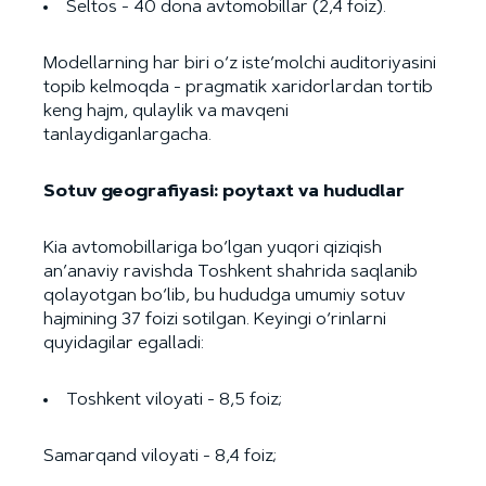
Seltos - 40 dona avtomobillar (2,4 foiz).
Modellarning har biri o‘z iste’molchi auditoriyasini
topib kelmoqda - pragmatik xaridorlardan tortib
keng hajm, qulaylik va mavqeni
tanlaydiganlargacha.
Sotuv geografiyasi: poytaxt va hududlar
Kia avtomobillariga bo‘lgan yuqori qiziqish
an’anaviy ravishda Toshkent shahrida saqlanib
qolayotgan bo‘lib, bu hududga umumiy sotuv
hajmining 37 foizi sotilgan. Keyingi o‘rinlarni
quyidagilar egalladi:
Toshkent viloyati - 8,5 foiz;
Samarqand viloyati - 8,4 foiz;