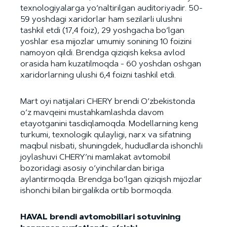
texnologiyalarga yo‘naltirilgan auditoriyadir. 50-
59 yoshdagi xaridorlar ham sezilarli ulushni
tashkil etdi (17,4 foiz), 29 yoshgacha bo‘lgan
yoshlar esa mijozlar umumiy sonining 10 foizini
namoyon qildi. Brendga qiziqish keksa avlod
orasida ham kuzatilmoqda - 60 yoshdan oshgan
xaridorlarning ulushi 6,4 foizni tashkil etdi.
Mart oyi natijalari CHERY brendi O‘zbekistonda
o‘z mavqeini mustahkamlashda davom
etayotganini tasdiqlamoqda. Modellarning keng
turkumi, texnologik qulayligi, narx va sifatning
maqbul nisbati, shuningdek, hududlarda ishonchli
joylashuvi CHERY’ni mamlakat avtomobil
bozoridagi asosiy o‘yinchilardan biriga
aylantirmoqda. Brendga bo‘lgan qiziqish mijozlar
ishonchi bilan birgalikda ortib bormoqda.
HAVAL brendi avtomobillari sotuvining