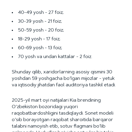
40-49 yosh - 27 foiz;
30-39 yosh - 21 foiz;
50-59 yosh - 20 foiz;
18-29 yosh - 17 foiz;
60-69 yosh - 13 foiz;
70 yosh va undan kattalar - 2 foiz.
Shunday qilib, xaridorlarning asosiy qismini 30
yoshdan 59 yoshgacha bo‘lgan mijozlar - yetuk
va iqtisodiy jihatdan faol auditoriya tashkil etadi.
2025-yil mart oyi natijalari Kia brendining
O‘zbekiston bozoridagi yuqori
raqobatbardoshligini tasdiqlaydi. Sonet modeli
o‘sib borayotgan raqobat sharoitida barqaror
talabni namoyish etib, sotuv flagmani bo‘lib