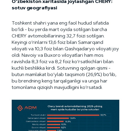
O‘zbekiston xaritasida joylashgan CHERY:
sotuv geografiyasi
Toshkent shahri yana eng faol hudud sifatida
bo‘ldi - bu yerda mart oyida sotilgan barcha
CHERY avtomobillarining 32,7 foizi sotilgan.
Keyingi o‘rinlarni 13,6 foiz bilan Samarqand
viloyati va 10,3 foiz bilan Qashqadaryo viloyati joy
oldi. Navoiy va Buxoro viloyatlari ham mos
ravishda 8,3 foiz va 8,2 foiz ko‘rsatkichlari bilan
kuchli beshlikka kirdi. Sotuvning qolgan qismi -
butun mamlakat bo‘ylab taqsimoti (26,9%) bo‘lib,
bu brendning keng tarqalganligi va unga har
tomonlama qiziqish mavjudligini ko‘rsatadi.