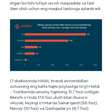
etgan bo‘lishi tufayli uni ish maqsadida va faol
dam olish uchun eng maqbul tanlovga aylantiradi.
O‘zbekistonda HAVAL brendi avtomobillari
sotuvining eng katta hajmi poytaxtga to‘g‘ri keldi
- Toshkentda umumiy hajmning 31,7 foizi sotilgan.
Ikkinchi o‘rinda 17,6 foiz ulush bilan Buxoro
viloyati, keyingi o‘rinlarda Samarqand (9,6 foiz),
Navoiy (9,1 foiz) va Qashqadaryo (8,7 foiz)