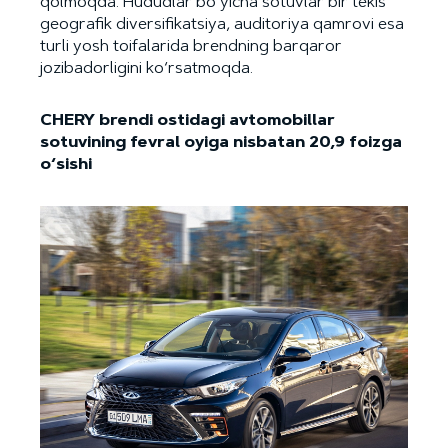
qolmoqda. Hududlar bo‘yicha sotuvlar bir tekis
geografik diversifikatsiya, auditoriya qamrovi esa
turli yosh toifalarida brendning barqaror
jozibadorligini ko‘rsatmoqda.
CHERY brendi ostidagi avtomobillar
sotuvining fevral oyiga nisbatan 20,9 foizga
o‘sishi