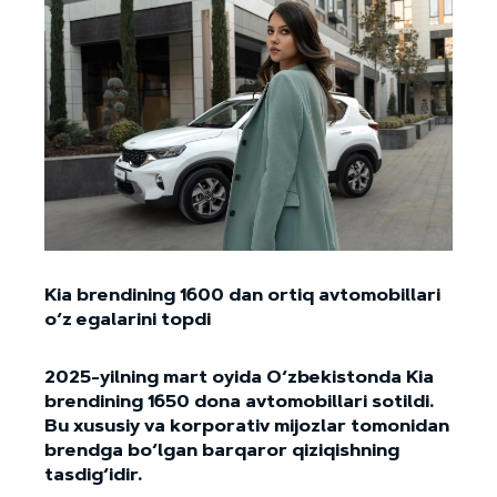
Kia brendining 1600 dan ortiq avtomobillari
o‘z egalarini topdi
2025-yilning mart oyida O‘zbekistonda Kia
brendining 1650 dona avtomobillari sotildi.
Bu xususiy va korporativ mijozlar tomonidan
brendga bo‘lgan barqaror qiziqishning
tasdig‘idir.