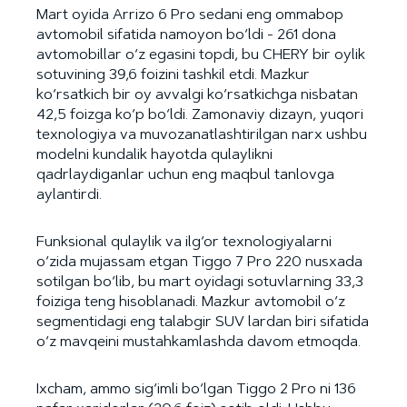
Mart oyida Arrizo 6 Pro sedani eng ommabop
avtomobil sifatida namoyon bo‘ldi - 261 dona
avtomobillar o‘z egasini topdi, bu CHERY bir oylik
sotuvining 39,6 foizini tashkil etdi. Mazkur
ko‘rsatkich bir oy avvalgi ko‘rsatkichga nisbatan
42,5 foizga ko‘p bo‘ldi. Zamonaviy dizayn, yuqori
texnologiya va muvozanatlashtirilgan narx ushbu
modelni kundalik hayotda qulaylikni
qadrlaydiganlar uchun eng maqbul tanlovga
aylantirdi.
Funksional qulaylik va ilg‘or texnologiyalarni
o‘zida mujassam etgan Tiggo 7 Pro 220 nusxada
sotilgan bo‘lib, bu mart oyidagi sotuvlarning 33,3
foiziga teng hisoblanadi. Mazkur avtomobil o‘z
segmentidagi eng talabgir SUV lardan biri sifatida
o‘z mavqeini mustahkamlashda davom etmoqda.
Ixcham, ammo sig‘imli bo‘lgan Tiggo 2 Pro ni 136