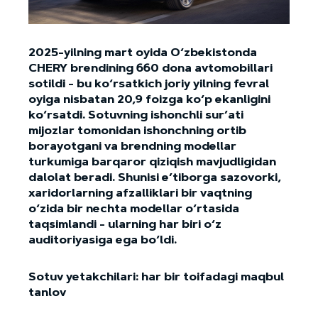
2025-yilning mart oyida O‘zbekistonda
CHERY brendining 660 dona avtomobillari
sotildi - bu ko‘rsatkich joriy yilning fevral
oyiga nisbatan 20,9 foizga ko‘p ekanligini
ko‘rsatdi. Sotuvning ishonchli sur’ati
mijozlar tomonidan ishonchning ortib
borayotgani va brendning modellar
turkumiga barqaror qiziqish mavjudligidan
dalolat beradi. Shunisi e’tiborga sazovorki,
xaridorlarning afzalliklari bir vaqtning
o‘zida bir nechta modellar o‘rtasida
taqsimlandi - ularning har biri o‘z
auditoriyasiga ega bo‘ldi.
Sotuv yetakchilari: har bir toifadagi maqbul
tanlov