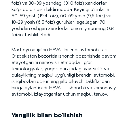
foiz) va 30-39 yoshdagi (31,0 foiz) xaridorlar
ko‘proq qiziqish bildirmoqda. Keyingi o‘rinlarni
50-59 yosh (19,4 foiz), 60-69 yosh (9,6 foiz) va
18-29 yosh (6,5 foiz) guruhlari egallagan. 70
yoshdan oshgan xaridorlar umumiy sonining 0,8
foizini tashkil etadi.
Mart oyi natijalari HAVAL brendi avtomobillari
O‘zbekiston bozorida ishonch qozonishda davom
etayotganini namoyish etmoqda. Ilg‘or
texnologiyalar, yuqori darajadagi xavfsizlik va
qulaylikning maqbul uyg‘unligi brendni avtomobil
ishqibozlari uchun eng jalb qiluvchi takliflardan
biriga aylantiradi. HAVAL - ishonchli va zamonaviy
avtomobil izlayotganlar uchun maqbul tanlov.
Yangilik bilan bo'lishish