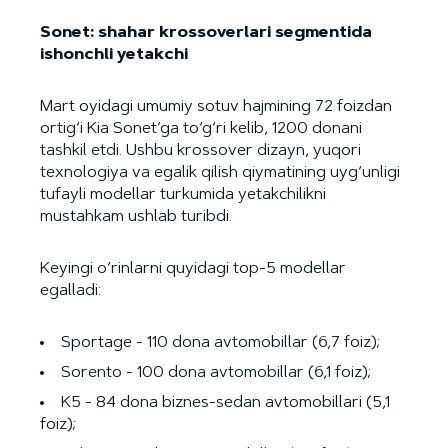
Sonet: shahar krossoverlari segmentida
ishonchli yetakchi
Mart oyidagi umumiy sotuv hajmining 72 foizdan
ortig‘i Kia Sonet’ga to‘g‘ri kelib, 1200 donani
tashkil etdi. Ushbu krossover dizayn, yuqori
texnologiya va egalik qilish qiymatining uyg‘unligi
tufayli modellar turkumida yetakchilikni
mustahkam ushlab turibdi.
Keyingi o‘rinlarni quyidagi top-5 modellar
egalladi:
Sportage - 110 dona avtomobillar (6,7 foiz);
Sorento - 100 dona avtomobillar (6,1 foiz);
K5 - 84 dona biznes-sedan avtomobillari (5,1
foiz);