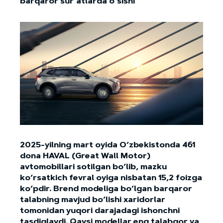
barqaror sur’atlarda o‘sishi
2025-yilning mart oyida O‘zbekistonda 461
dona HAVAL (Great Wall Motor)
avtomobillari sotilgan bo‘lib, mazku
ko‘rsatkich fevral oyiga nisbatan 15,2 foizga
ko‘pdir. Brend modeliga bo‘lgan barqaror
talabning mavjud bo‘lishi xaridorlar
tomonidan yuqori darajadagi ishonchni
tasdiqlaydi. Qaysi modellar eng talabgor va