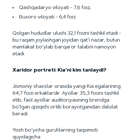
Qashqadaryo viloyati - 7,6 foiz;
Buxoro viloyati - 6,4 foiz.
Qolgan hududlar ulushi 32,1 foizni tashkil etadi -
bu raqam joylashgan joyidan qat’i nazar, butun
mamlakat bo‘ylab barqaror talabni namoyon
etadi.
Xaridor portreti: Kia’ni kim tanlaydi?
Jismoniy shaxslar orasida yangi Kia egalarining
64,7 foizi erkaklardir. Ayollar 35,3 foizni tashkil
etib, faol ayollar auditoriyasining brendga
bo‘lgan qiziqishi ortib borayotganidan dalolat
beradi.
Yosh bo‘yicha guruhlarning taqsimoti
quyidagicha: