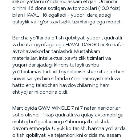
imkoniyatlarni o‘zida mujassam etgan. Uchinchi
o‘rinni 46 dona sotilgan avtomobillari (10,0 foiz)
bilan HAVAL H6 egalladi - yuqori darajadagi
qulaylik va ilg‘or xavfsizlik tizimlariga ega model.
Barcha yo‘llarda o‘tish qobiliyati yuqori, qudratli
va brutal qiyofaga ega HAVAL DARGO ni 36 nafar
avtohavaskorlar tanlashdi. Mustahkam
materiallar, intellektual xavfsizlik tizimlari va
yuqori darajadagi klirens tufayli ushbu
yo‘ltanlamas turli xil foydalanish sharoitlari uchun
universal yechim sifatida o‘zini namoyish etdi va
hatto eng talabchan haydovchilarning ham
ehtiyojlarini qondira oldi.
Mart oyida GWM WINGLE 7 ni 7 nafar xaridorlar
sotib olishdi. Pikap qudratli va qulay avtomobilga
muhtoj bo‘lganlarning e’tiborini jalb qilishda
davom etmoqda. U yuk ko‘tarish, barcha yo‘llarda
o‘tish qobiliyati va tejamkorlikni o‘zida mujassam