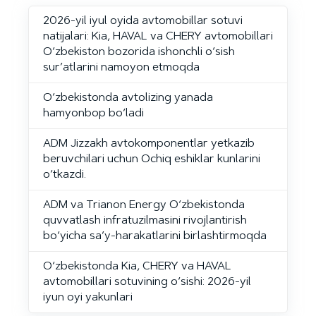
2026-yil iyul oyida avtomobillar sotuvi
natijalari: Kia, HAVAL va CHERY avtomobillari
O‘zbekiston bozorida ishonchli o‘sish
sur’atlarini namoyon etmoqda
O‘zbekistonda avtolizing yanada
hamyonbop bo‘ladi
ADM Jizzakh avtokomponentlar yetkazib
beruvchilari uchun Ochiq eshiklar kunlarini
o‘tkazdi.
ADM va Trianon Energy O‘zbekistonda
quvvatlash infratuzilmasini rivojlantirish
bo‘yicha sa’y-harakatlarini birlashtirmoqda
O‘zbekistonda Kia, CHERY va HAVAL
avtomobillari sotuvining o‘sishi: 2026-yil
iyun oyi yakunlari