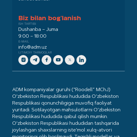
Biz bilan bog'lanish
ISH TARTIBI
Dushanba – Juma
9:00 – 18:00
E-MAIL
info@adm.uz
IJTIMOIY TARMOQLAR
ADM kompaniyalar guruhi (“Roodell” MChJ)
O‘zbekiston Respublikasi hududida O‘zbekiston
Respublikasi qonunchiligiga muvofiq faoliyat
yuritadi. Sotilayotgan mahsulotlarni O‘zbekiston
Respublikasi hududida qabul qilish mumkin.
O‘zbekiston Respublikasi hududidan tashqarida
joylashgan shaxslarning iste’mol xulq-atvori
monitoringi olib borilmaydi. Tegishli modellar va