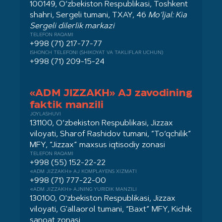
100149, O‘zbekiston Respublikasi, Toshkent
shahri, Sergeli tumani, TXAY, 46
Mo‘ljal: Kia
Sergeli dilerlik markazi
TELEFON RAQAMI
+998 (71) 217-77-77
ISHONCH TELEFONI (SHIKOYAT VA TAKLIFLAR UCHUN)
+998 (71) 209-15-24
«ADM JIZZAKH» AJ zavodining
faktik manzili
JOYLASHUVI
131100, O‘zbekiston Respublikasi, Jizzax
viloyati, Sharof Rashidov tumani, “To‘qchilik”
MFY, “Jizzax” maxsus iqtisodiy zonasi
TELEFON RAQAMI
+998 (55) 152-22-22
«ADM JIZZAKH» AJ KOMPLAYENS XIZMATI
+998 (71) 777-22-00
«ADM JIZZAKH» AJNING YURIDIK MANZILI
130100, O'zbekiston Respublikasi, Jizzax
viloyati, G'allaorol tumani, “Baxt” MFY, Kichik
sanoat zonasi