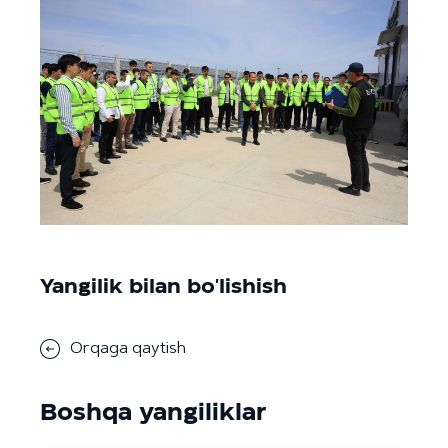
Yangilik bilan bo'lishish
Orqaga qaytish
Boshqa yangiliklar