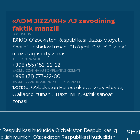
«ADM JIZZAKH» AJ zavodining
faktik manzili
JOYLASHUVI
131100, O‘zbekiston Respublikasi, Jizzax viloyati,
Sharof Rashidov tumani, “To‘qchilik” MFY, “Jizzax”
maxsus iqtisodiy zonasi
TELEFON RAQAMI
+998 (55) 152-22-22
«ADM JIZZAKH» AJ KOMPLAYENS XIZMATI
+998 (71) 777-22-00
«ADM JIZZAKH» AJNING YURIDIK MANZILI
130100, O'zbekiston Respublikasi, Jizzax viloyati,
G'allaorol tumani, “Baxt” MFY, Kichik sanoat
zonasi
Respublikasi hududida O‘zbekiston Respublikasi qonunchiligig
Sizn
qilish mumkin. O‘zbekiston Respublikasi hududidan tashqarida