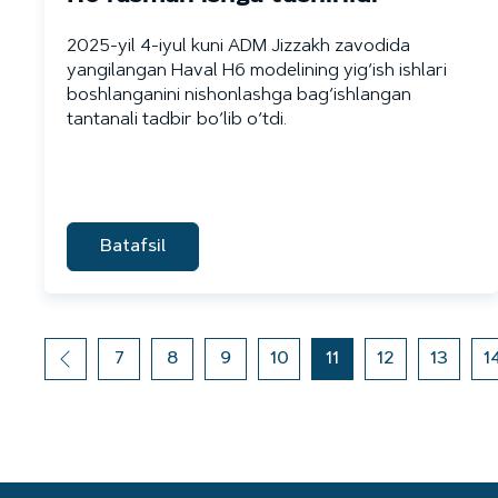
2025-yil 4-iyul kuni ADM Jizzakh zavodida
yangilangan Haval H6 modelining yig‘ish ishlari
boshlanganini nishonlashga bag‘ishlangan
tantanali tadbir bo‘lib o‘tdi.
Batafsil
7
8
9
10
11
12
13
1