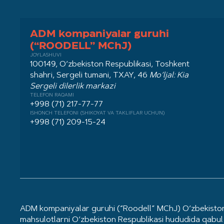
ADM kompaniyalar guruhi
(“ROODELL” MChJ)
JOYLASHUVI
100149, O‘zbekiston Respublikasi, Toshkent
shahri, Sergeli tumani, TXAY, 46
Mo‘ljal: Kia
Sergeli dilerlik markazi
TELEFON RAQAMI
+998 (71) 217-77-77
ISHONCH TELEFONI (SHIKOYAT VA TAKLIFLAR UCHUN)
+998 (71) 209-15-24
ADM kompaniyalar guruhi (“Roodell” MChJ) O‘zbekiston 
mahsulotlarni O‘zbekiston Respublikasi hududida qabul 