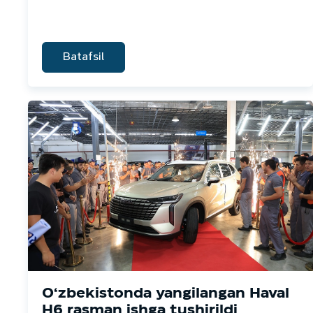
Batafsil
O‘zbekistonda yangilangan Haval
H6 rasman ishga tushirildi