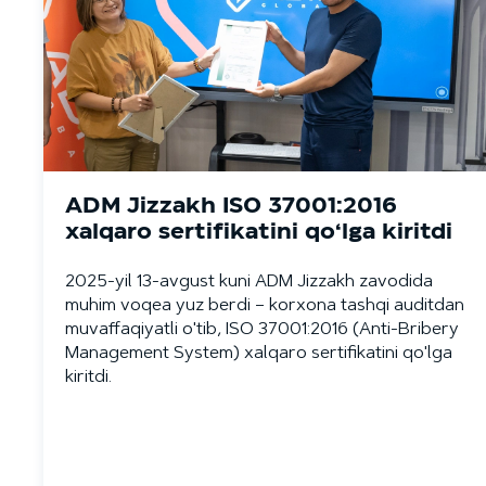
ADM Jizzakh ISO 37001:2016
xalqaro sertifikatini qo‘lga kiritdi
2025-yil 13-avgust kuni ADM Jizzakh zavodida
muhim voqea yuz berdi – korxona tashqi auditdan
muvaffaqiyatli o'tib, ISO 37001:2016 (Anti-Bribery
Management System) xalqaro sertifikatini qo'lga
kiritdi.