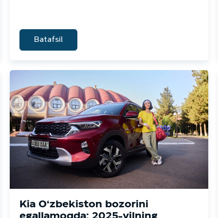
Batafsil
Kia O‘zbekiston bozorini
egallamoqda: 2025-yilning