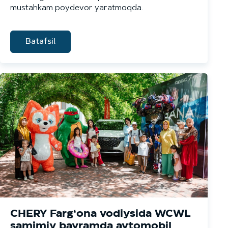
mustahkam poydevor yaratmoqda.
Batafsil
CHERY Farg‘ona vodiysida WCWL
samimiy bayramda avtomobil