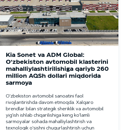
Kia Sonet va ADM Global:
O‘zbekiston avtomobil klasterini
mahalliylashtirilishiga qariyb 260
million AQSh dollari miqdorida
sarmoya
O'zbekiston avtomobil sanoatini faol
rivojlantirishda davom etmoqda. Xalqaro
brendlar bilan strategik sheriklik va avtomobil
yig'ish ishlab chiqarilishiga keng ko'lamli
sarmoyalar sohada mahalliylashtirish va
texnologik o'sishni chuqurlashtirish uchun