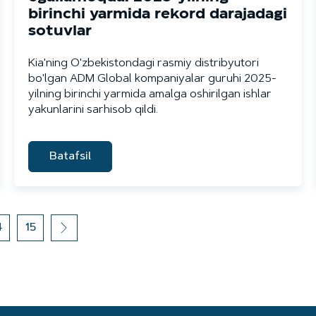
birinchi yarmida rekord darajadagi
sotuvlar
Kia'ning O'zbekistondagi rasmiy distribyutori
bo'lgan ADM Global kompaniyalar guruhi 2025-
yilning birinchi yarmida amalga oshirilgan ishlar
yakunlarini sarhisob qildi.
Batafsil
4
15