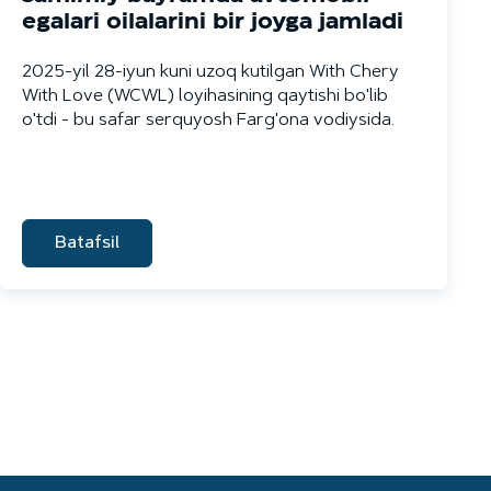
egalari oilalarini bir joyga jamladi
2025-yil 28-iyun kuni uzoq kutilgan With Chery
With Love (WCWL) loyihasining qaytishi bo'lib
o'tdi - bu safar serquyosh Farg'ona vodiysida.
Batafsil