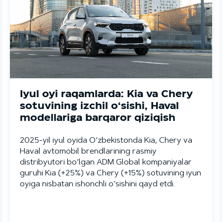
Iyul oyi raqamlarda: Kia va Chery
sotuvining izchil o‘sishi, Haval
modellariga barqaror qiziqish
2025-yil iyul oyida O‘zbekistonda Kia, Chery va
Haval avtomobil brendlarining rasmiy
distribyutori bo‘lgan ADM Global kompaniyalar
guruhi Kia (+25%) va Chery (+15%) sotuvining iyun
oyiga nisbatan ishonchli o‘sishini qayd etdi.