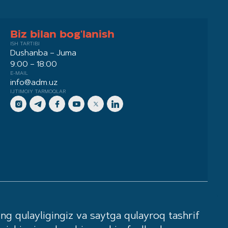
Biz bilan bog'lanish
ISH TARTIBI
Dushanba – Juma
9:00 – 18:00
E-MAIL
info@adm.uz
IJTIMOIY TARMOQLAR
a muvofiq faoliyat yuritadi. Sotilayotgan
ing qulayligingiz va saytga qulayroq tashrif
 joylashgan shaxslarning iste’mol xulq-atvori