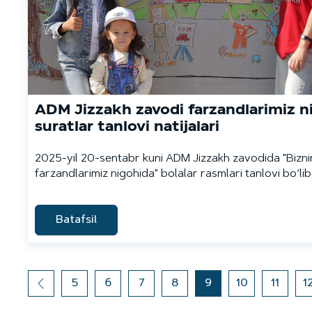
ADM Jizzakh zavodi farzandlarimiz n
suratlar tanlovi natijalari
2025-yil 20-sentabr kuni ADM Jizzakh zavodida "Bizn
farzandlarimiz nigohida" bolalar rasmlari tanlovi bo‘lib 
Batafsil
5
6
7
8
9
10
11
1