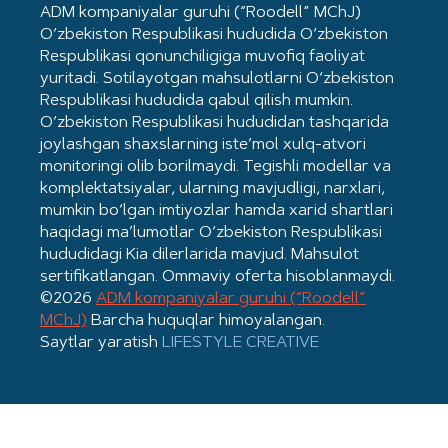
ADM kompaniyalar guruhi (“Roodell” MChJ)
O‘zbekiston Respublikasi hududida O‘zbekiston
Respublikasi qonunchiligiga muvofiq faoliyat
yuritadi. Sotilayotgan mahsulotlarni O‘zbekiston
Respublikasi hududida qabul qilish mumkin.
O‘zbekiston Respublikasi hududidan tashqarida
joylashgan shaxslarning iste’mol xulq-atvori
monitoringi olib borilmaydi. Tegishli modellar va
komplektatsiyalar, ularning mavjudligi, narxlari,
mumkin bo‘lgan imtiyozlar hamda xarid shartlari
haqidagi ma’lumotlar O‘zbekiston Respublikasi
hududidagi Kia dilerlarida mavjud. Mahsulot
sertifikatlangan. Ommaviy oferta hisoblanmaydi.
©2026
ADM kompaniyalar guruhi (“Roodell”
MChJ)
Barcha huquqlar himoyalangan.
Saytlar yaratish
LIFESTYLE CREATIVE