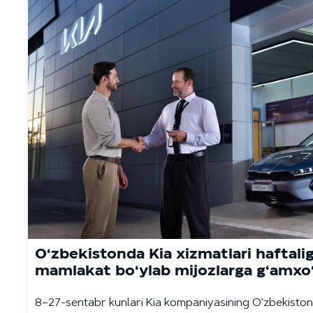
O‘zbekistonda Kia xizmatlari haftali
mamlakat bo‘ylab mijozlarga g‘amxo‘
8–27-sentabr kunlari Kia kompaniyasining O'zbekisto