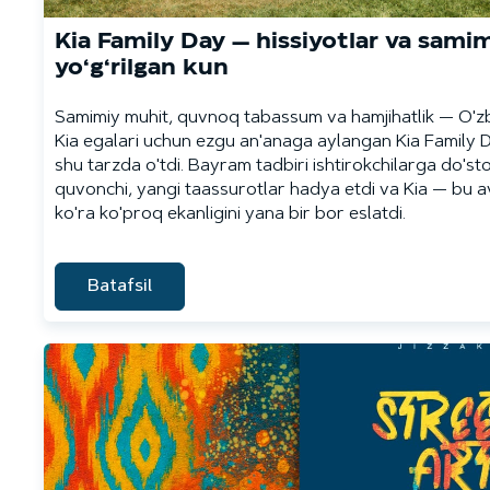
Kia Family Day — hissiyotlar va sami
yo‘g‘rilgan kun
Samimiy muhit, quvnoq tabassum va hamjihatlik — O'z
Kia egalari uchun ezgu an'anaga aylangan Kia Family D
shu tarzda o'tdi. Bayram tadbiri ishtirokchilarga do's
quvonchi, yangi taassurotlar hadya etdi va Kia — bu 
ko'ra ko'proq ekanligini yana bir bor eslatdi.
Batafsil