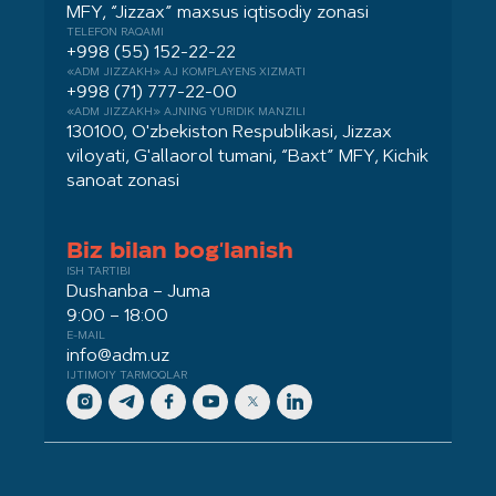
MFY, “Jizzax” maxsus iqtisodiy zonasi
TELEFON RAQAMI
+998 (55) 152-22-22
«ADM JIZZAKH» AJ KOMPLAYENS XIZMATI
+998 (71) 777-22-00
«ADM JIZZAKH» AJNING YURIDIK MANZILI
130100, O'zbekiston Respublikasi, Jizzax
viloyati, G'allaorol tumani, “Baxt” MFY, Kichik
sanoat zonasi
Biz bilan bog'lanish
ISH TARTIBI
Dushanba – Juma
9:00 – 18:00
E-MAIL
info@adm.uz
IJTIMOIY TARMOQLAR