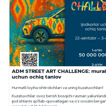
ADM STREET ART CHALLENGE: murali
uchun ochiq tanlov
Hurmatli loyiha ishtirokchilari va uning kuzatuvchilari!
Kuzatuvchilar ovoz berish bosqichi rasman yakunlandi
ijod ishlarini qo'llab-quvvatlagan va o'z ovozini berg