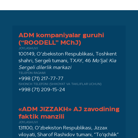
ADM kompaniyalar guruhi
(“ROODELL” MChJ)
JOYLASHUVI
100149, O‘zbekiston Respublikasi, Toshkent
shahri, Sergeli tumani, TXAY, 46
Mo‘ljal: Kia
Sergeli dilerlik markazi
TELEFON RAQAMI
+998 (71) 217-77-77
ISHONCH TELEFONI (SHIKOYAT VA TAKLIFLAR UCHUN)
+998 (71) 209-15-24
«ADM JIZZAKH» AJ zavodining
faktik manzili
JOYLASHUVI
131100, O‘zbekiston Respublikasi, Jizzax
viloyati, Sharof Rashidov tumani, “To‘qchilik”