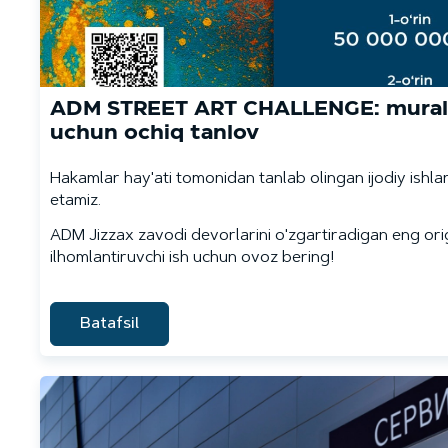
ADM STREET ART CHALLENGE: murali
uchun ochiq tanlov
Hakamlar hay'ati tomonidan tanlab olingan ijodiy ishla
etamiz.
ADM Jizzax zavodi devorlarini o'zgartiradigan eng ori
ilhomlantiruvchi ish uchun ovoz bering!
Batafsil