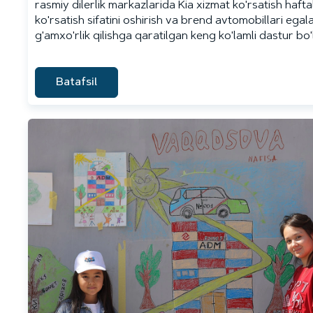
rasmiy dilerlik markazlarida Kia xizmat ko'rsatish hafta
ko'rsatish sifatini oshirish va brend avtomobillari egal
g'amxo'rlik qilishga qaratilgan keng ko'lamli dastur bo'l
Batafsil