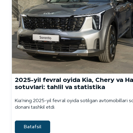
2025-yil fevral oyida Kia, Chery va Ha
sotuvlari: tahlil va statistika
Kia’ning 2025-yil fevral oyida sotilgan avtomobillari s
donani tashkil etdi.
Batafsil