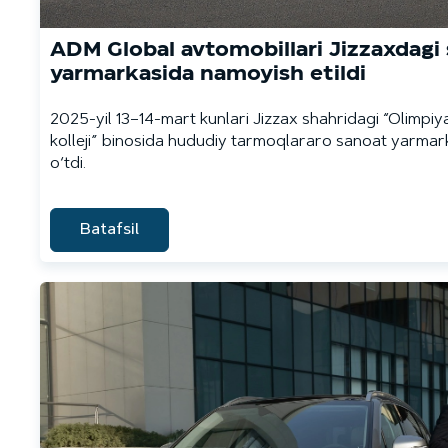
ADM Global avtomobillari Jizzaxdagi
yarmarkasida namoyish etildi
2025-yil 13–14-mart kunlari Jizzax shahridagi “Olimpiya
kolleji” binosida hududiy tarmoqlararo sanoat yarmark
o‘tdi.
Batafsil