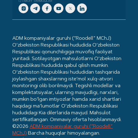
IJTIMOIY TARMOQLAR
ADM kompaniyalar guruhi (“Roodell” MChJ)
O‘zbekiston Respublikasi hududida O‘zbekiston
Respublikasi qonunchiligiga muvofiq faoliyat
yuritadi. Sotilayotgan mahsulotlarni O‘zbekiston
Respublikasi hududida qabul qilish mumkin.
O‘zbekiston Respublikasi hududidan tashqarida
joylashgan shaxslarning iste’mol xulq-atvori
monitoringi olib borilmaydi. Tegishli modellar va
komplektatsiyalar, ularning mavjudligi, narxlari,
mumkin bo‘lgan imtiyozlar hamda xarid shartlari
haqidagi ma’lumotlar O‘zbekiston Respublikasi
hududidagi Kia dilerlarida mavjud. Mahsulot
sertifikatlangan. Ommaviy oferta hisoblanmaydi.
©2026
ADM kompaniyalar guruhi (“Roodell”
MChJ)
Barcha huquqlar himoyalangan.