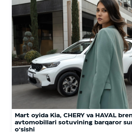
Mart oyida Kia, CHERY va HAVAL bren
avtomobillari sotuvining barqaror su
o‘sishi