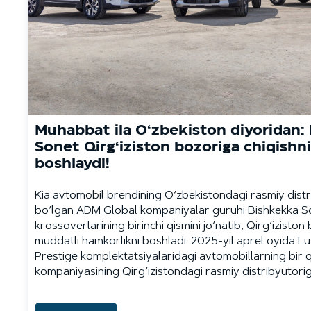
Muhabbat ila O‘zbekiston diyoridan: 
Sonet Qirg‘iziston bozoriga chiqishni
boshlaydi!
Kia avtomobil brendining O‘zbekistondagi rasmiy distr
bo‘lgan ADM Global kompaniyalar guruhi Bishkekka S
krossoverlarining birinchi qismini jo‘natib, Qirg‘iziston
muddatli hamkorlikni boshladi. 2025-yil aprel oyida L
Prestige komplektatsiyalaridagi avtomobillarning bir q
kompaniyasining Qirg‘izistondagi rasmiy distribyutorig