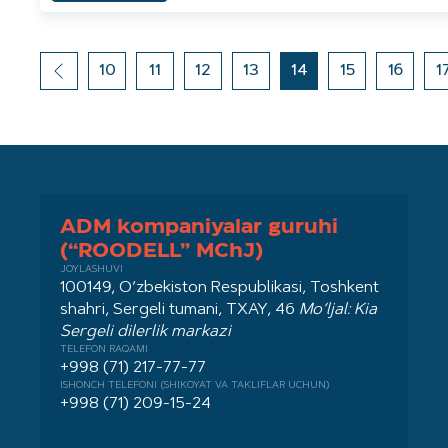
10
11
12
13
14
15
16
1
ADM kompaniyalar guruhi
(“ROODELL” MChJ)
JOYLASHUVI
100149, O‘zbekiston Respublikasi, Toshkent
shahri, Sergeli tumani, TXAY, 46
Mo‘ljal: Kia
Sergeli dilerlik markazi
TELEFON RAQAMI
+998 (71) 217-77-77
ISHONCH TELEFONI (SHIKOYAT VA TAKLIFLAR UCHUN)
+998 (71) 209-15-24