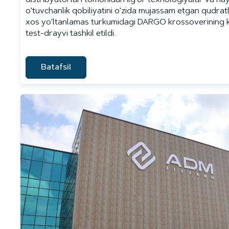
distribyutorlari tomonidan ilg'or texnologiyalar va hay
o'tuvchanlik qobiliyatini o'zida mujassam etgan qudratl
xos yo'ltanlamas turkumidagi DARGO krossoverining k
test-drayvi tashkil etildi.
Batafsil