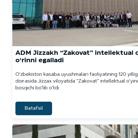
ADM Jizzakh “Zakovat” intellektual o
o‘rinni egalladi
O'zbekiston kasaba uyushmalari faoliyatining 120 yillig
doirasida Jizzax viloyatida “Zakovat” intellektual o'yi
bosqichi bo'lib o'tdi.
Batafsil