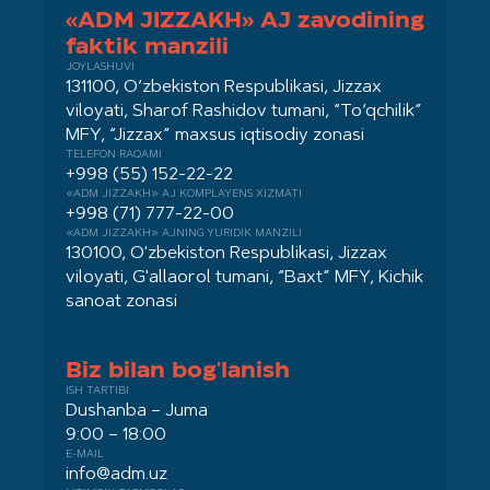
«ADM JIZZAKH» AJ zavodining
faktik manzili
JOYLASHUVI
131100, O‘zbekiston Respublikasi, Jizzax
viloyati, Sharof Rashidov tumani, “To‘qchilik”
MFY, “Jizzax” maxsus iqtisodiy zonasi
TELEFON RAQAMI
+998 (55) 152-22-22
«ADM JIZZAKH» AJ KOMPLAYENS XIZMATI
+998 (71) 777-22-00
«ADM JIZZAKH» AJNING YURIDIK MANZILI
130100, O'zbekiston Respublikasi, Jizzax
viloyati, G'allaorol tumani, “Baxt” MFY, Kichik
sanoat zonasi
Biz bilan bog'lanish
ISH TARTIBI
Dushanba – Juma
9:00 – 18:00
E-MAIL
info@adm.uz