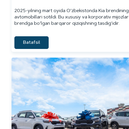
2025-yilning mart oyida O‘zbekistonda Kia brendinin
avtomobillari sotildi. Bu xususiy va korporativ mijozl
brendga bo‘lgan barqaror qiziqishning tasdig‘idir.
Batafsil