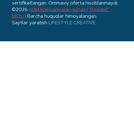
sertifikatlangan. Ommaviy oferta hisoblanmaydi.
©2026
ADM kompaniyalar guruhi (“Roodell”
MChJ)
Barcha huquqlar himoyalangan.
Saytlar yaratish
LIFESTYLE CREATIVE