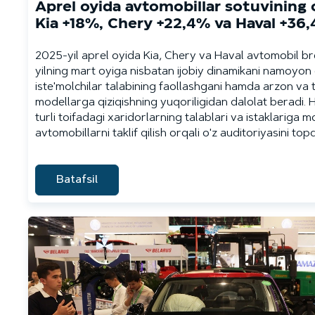
Aprel oyida avtomobillar sotuvining o
Kia +18%, Chery +22,4% va Haval +36
2025-yil aprel oyida Kia, Chery va Haval avtomobil bre
yilning mart oyiga nisbatan ijobiy dinamikani namoyon e
iste'molchilar talabining faollashgani hamda arzon va 
modellarga qiziqishning yuqoriligidan dalolat beradi. 
turli toifadagi xaridorlarning talablari va istaklariga 
avtomobillarni taklif qilish orqali o'z auditoriyasini topd
Batafsil