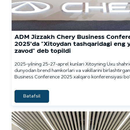
ADM Jizzakh Chery Business Confer
2025’da "Xitoydan tashqaridagi eng 
zavod" deb topildi
2025-yilning 25-27-aprel kunlari Xitoyning Uxu shahr
dunyodan brend hamkorlari va vakillarini birlashtirga
Business Conference 2025 xalqaro konferensiyasi bo'li
Batafsil