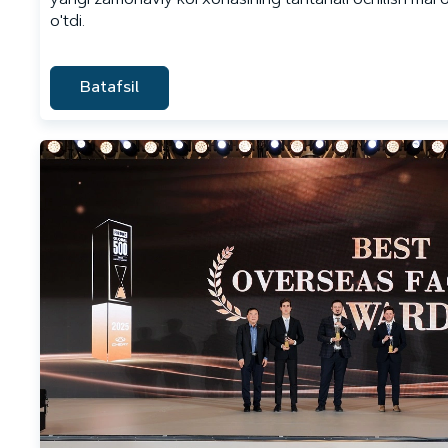
yangi zamonaviy korxonasining tantanali ochilish maros
o'tdi.
Batafsil