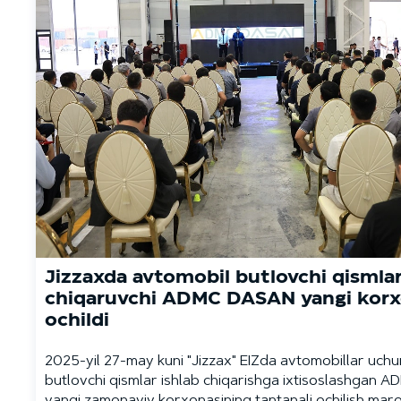
Jizzaxda avtomobil butlovchi qismlar
chiqaruvchi ADMC DASAN yangi korx
ochildi
2025-yil 27-may kuni "Jizzax" EIZda avtomobillar uchu
butlovchi qismlar ishlab chiqarishga ixtisoslashgan