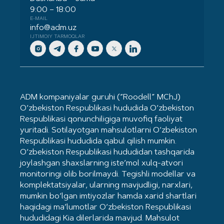
9:00 – 18:00
E-MAIL
info@adm.uz
IJTIMOIY TARMOQLAR
ADM kompaniyalar guruhi (“Roodell” MChJ)
O‘zbekiston Respublikasi hududida O‘zbekiston
Respublikasi qonunchiligiga muvofiq faoliyat
yuritadi. Sotilayotgan mahsulotlarni O‘zbekiston
Respublikasi hududida qabul qilish mumkin.
O‘zbekiston Respublikasi hududidan tashqarida
joylashgan shaxslarning iste’mol xulq-atvori
monitoringi olib borilmaydi. Tegishli modellar va
komplektatsiyalar, ularning mavjudligi, narxlari,
mumkin bo‘lgan imtiyozlar hamda xarid shartlari
haqidagi ma’lumotlar O‘zbekiston Respublikasi
hududidagi Kia dilerlarida mavjud. Mahsulot