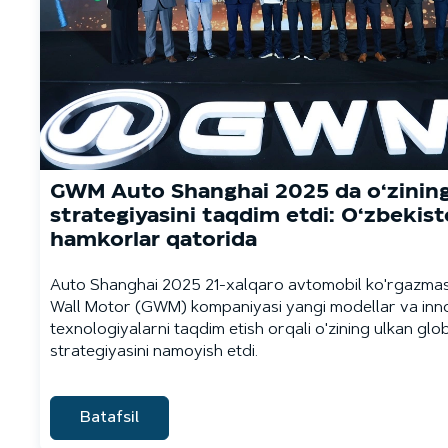
GWM Auto Shanghai 2025 da o‘zining
strategiyasini taqdim etdi: O‘zbekis
hamkorlar qatorida
Auto Shanghai 2025 21-xalqaro avtomobil ko'rgazma
Wall Motor (GWM) kompaniyasi yangi modellar va inn
texnologiyalarni taqdim etish orqali o'zining ulkan glo
strategiyasini namoyish etdi.
Batafsil