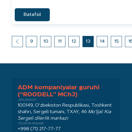
Batafsil
9
10
11
12
13
14
15
1
ADM kompaniyalar guruhi
(“ROODELL” MChJ)
JOYLASHUVI
100149, O‘zbekiston Respublikasi, Toshkent
shahri, Sergeli tumani, TXAY, 46
Mo‘ljal: Kia
Sergeli dilerlik markazi
TELEFON RAQAMI
+998 (71) 217-77-77