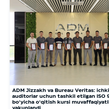
ADM Jizzakh va Bureau Veritas: ichk
auditorlar uchun tashkil etilgan ISO
bo‘yicha o‘qitish kursi muvaffaqiyatl
yakunlandi