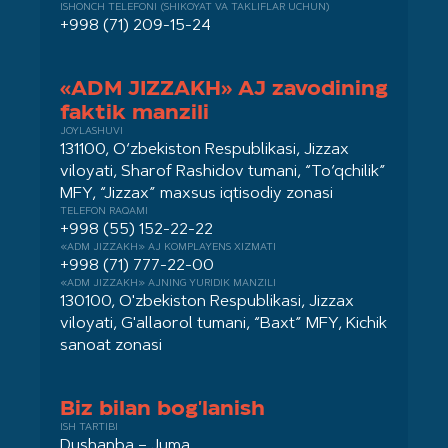
ISHONCH TELEFONI (SHIKOYAT VA TAKLIFLAR UCHUN)
+998 (71) 209-15-24
«ADM JIZZAKH» AJ zavodining
faktik manzili
JOYLASHUVI
131100, O‘zbekiston Respublikasi, Jizzax
viloyati, Sharof Rashidov tumani, “To‘qchilik”
MFY, “Jizzax” maxsus iqtisodiy zonasi
TELEFON RAQAMI
+998 (55) 152-22-22
«ADM JIZZAKH» AJ KOMPLAYENS XIZMATI
+998 (71) 777-22-00
«ADM JIZZAKH» AJNING YURIDIK MANZILI
130100, O'zbekiston Respublikasi, Jizzax
viloyati, G'allaorol tumani, “Baxt” MFY, Kichik
sanoat zonasi
Biz bilan bog'lanish
ISH TARTIBI
Dushanba – Juma