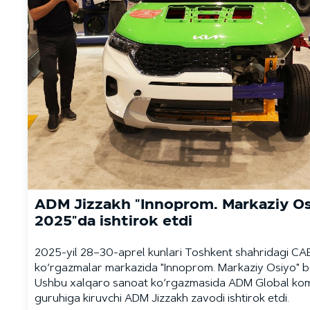
ADM Jizzakh "Innoprom. Markaziy Os
2025"da ishtirok etdi
2025-yil 28–30-aprel kunlari Toshkent shahridagi CA
ko‘rgazmalar markazida "Innoprom. Markaziy Osiyo" bo‘
Ushbu xalqaro sanoat ko‘rgazmasida ADM Global ko
guruhiga kiruvchi ADM Jizzakh zavodi ishtirok etdi.